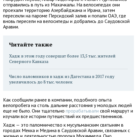
отправились в путь из Махачкалы. На велосипедах они
проехали территорию Азербайджана и Ирана, затем
пересекли на пароме Персидский залив и попали ОАЭ, где
вновь пересели на велосипеды и добрались до Саудовской
Аравии.
Читайте также
Хадж в этом году совершат более 13,5 тыс. жителей
Северного Кавказа
Число паломников в хадж из Дагестана в 2017 году
увеличилось до 8 тыс. человек
Как сообщили ранее в компании, подобного опыта
велопробега на столь дальние расстояния у молодых людей
еще не было. Они тщательно
прорабатывали
свой маршрут и
изучали все истории путешествий их предшественников.
Хадж — это паломничество к мусульманским святыням в
городах Мекка и Медина в Саудовской Аравии, связанных с
жизнью и деятельностью пророка Мухаммеда. Оно