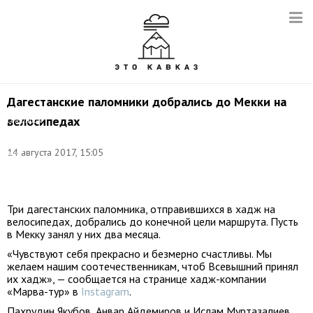
Дагестанские паломники добрались до Мекки на
Фото:
велосипедах
страница
компании
"Марва-
14 августа 2017, 15:05
тур"
в
Instagram
Три дагестанских паломника, отправившихся в хадж на
велосипедах, добрались до конечной цели маршрута. Пусть
в Мекку занял у них два месяца.
«Чувствуют себя прекрасно и безмерно счастливы. Мы
желаем нашим соотечественникам, чтоб Всевышний принял
их хадж», — сообщается на странице хадж-компании
«Марва-тур» в
Instagram
.
Пахрудин Якубов, Анвар Айдемиров и Ислам Муртазалиев