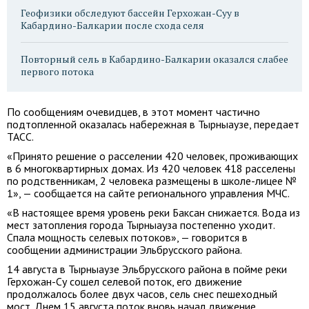
Геофизики обследуют бассейн Герхожан-Суу в
Кабардино-Балкарии после схода селя
Повторный сель в Кабардино-Балкарии оказался слабее
первого потока
По сообщениям очевидцев, в этот момент частично
подтопленной оказалась набережная в Тырныаузе, передает
ТАСС.
«Принято решение о расселении 420 человек, проживающих
в 6 многоквартирных домах. Из 420 человек 418 расселены
по родственникам, 2 человека размещены в школе-лицее №
1», — сообщается на сайте регионального управления МЧС.
«В настоящее время уровень реки Баксан снижается. Вода из
мест затопления города Тырныауза постепенно уходит.
Спала мощность селевых потоков», — говорится в
сообщении администрации Эльбрусского района.
14 августа в Тырныаузе Эльбрусcкого района в пойме реки
Герхожан-Су сошел селевой поток, его движение
продолжалось более двух часов, сель снес пешеходный
мост. Днем 15 августа поток вновь начал движение.