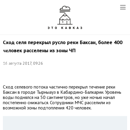
Фото:
Главное
Сход селя перекрыл русло реки Баксан, более 400
управление
человек расселены из зоны ЧП
МЧС
России
по
16 августа 2017, 09:26
Кабардино-
Балкарской
Республике
Сход селевого потока частично перекрыл течение реки
Баксан в городе Тырныауз в Кабардино-Балкарии. Уровень
воды поднялся на 50 сантиметров, но уже ночью начал
постепенно снижаться. Сотрудники МЧС расселили из
возможной зоны подтопления 420 человек.