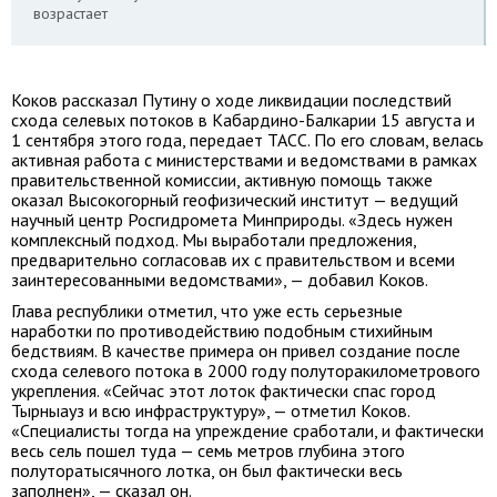
возрастает
Коков рассказал Путину о ходе ликвидации последствий
схода селевых потоков в Кабардино-Балкарии 15 августа и
1 сентября этого года, передает ТАСС. По его словам, велась
активная работа с министерствами и ведомствами в рамках
правительственной комиссии, активную помощь также
оказал Высокогорный геофизический институт — ведущий
научный центр Росгидромета Минприроды. «Здесь нужен
комплексный подход. Мы выработали предложения,
предварительно согласовав их с правительством и всеми
заинтересованными ведомствами», — добавил Коков.
Глава республики отметил, что уже есть серьезные
наработки по противодействию подобным стихийным
бедствиям. В качестве примера он привел создание после
схода селевого потока в 2000 году полуторакилометрового
укрепления. «Сейчас этот лоток фактически спас город
Тырныауз и всю инфраструктуру», — отметил Коков.
«Специалисты тогда на упреждение сработали, и фактически
весь сель пошел туда — семь метров глубина этого
полуторатысячного лотка, он был фактически весь
заполнен», — сказал он.