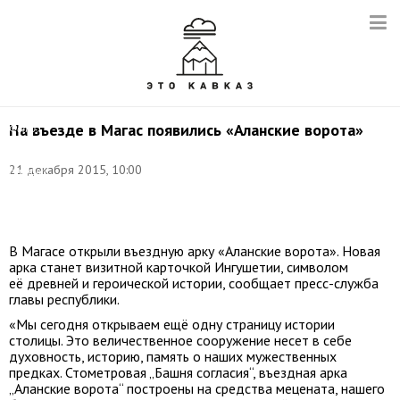
На въезде в Магас появились «Аланские ворота»
Фото:
предоставлено
пресс-
21 декабря 2015, 10:00
службой
Главы
РИ
В Магасе открыли въездную арку «Аланские ворота». Новая
арка станет визитной карточкой Ингушетии, символом
её древней и героической истории, сообщает пресс-служба
главы республики.
«Мы сегодня открываем ещё одну страницу истории
столицы. Это величественное сооружение несет в себе
духовность, историю, память о наших мужественных
предках. Стометровая „Башня согласия“, въездная арка
„Аланские ворота“ построены на средства мецената, нашего