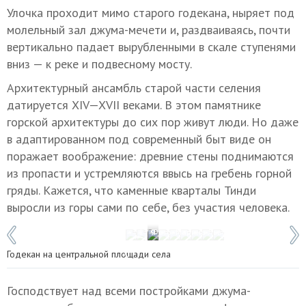
Улочка проходит мимо старого годекана, ныряет под
молельный зал джума-мечети и, раздваиваясь, почти
вертикально падает вырубленными в скале ступенями
вниз — к реке и подвесному мосту.
Архитектурный ансамбль старой части селения
датируется
XIV—XVII в
еками. В этом памятнике
горской архитектуры до сих пор живут люди. Но даже
в адаптированном под современный быт виде он
поражает воображение: древние стены поднимаются
из пропасти и устремляются ввысь на гребень горной
гряды. Кажется, что каменные кварталы Тинди
выросли из горы сами по себе, без участия человека.
1 / 9
Фото: Марина Львова
Годекан на центральной площади села
Господствует над всеми постройками джума-