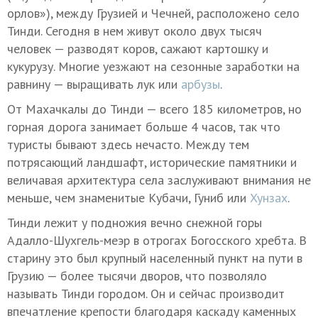
орлов»), между Грузией и Чечней, расположено село
Тинди. Сегодня в нем живут около двух тысяч
человек — разводят коров, сажают картошку и
кукурузу. Многие уезжают на сезонные заработки на
равнину — выращивать лук или
арбузы
.
От Махачкалы до Тинди — всего 185 километров, но
горная дорога занимает больше 4 часов, так что
туристы бывают здесь нечасто. Между тем
потрясающий ландшафт, исторические памятники и
величавая архитектура села заслуживают внимания не
меньше, чем знаменитые Кубачи, Гуниб или
Хунзах
.
Тинди лежит у подножия вечно снежной горы
Адалло-Шухгель-меэр в отрогах Богосского хребта. В
старину это был крупный населенный пункт на пути в
Грузию — более тысячи дворов, что позволяло
называть Тинди городом. Он и сейчас производит
впечатление крепости благодаря каскаду каменных