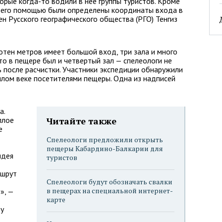
орые когда-то водили в нее группы туристов. Кроме
 с его помощью были определены координаты входа в
ен Русского географического общества (РГО) Тенгиз
тен метров имеет большой вход, три зала и много
то в пещере был и четвертый зал — спелеологи не
ь после расчистки. Участники экспедиции обнаружили
шлом веке посетителями пещеры. Одна из надписей
а.
плое
Читайте также
е
Спелеологи предложили открыть
пещеры Кабардино-Балкарии для
идея
туристов
ршрут
Спелеологи будут обозначать свалки
в пещерах на специальной интернет-
», —
карте
у