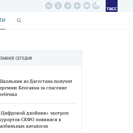
ТИ
ГЛАВНОЕ СЕГОДНЯ
Школьник из Дагестана получит
премию Кеосаяна за спасение
ребенка
«Цифровой двойник» экотроп
курортов СКФО появился в
мобильных каталогах