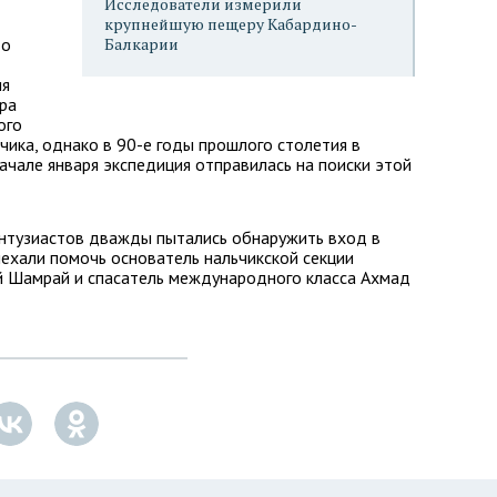
Исследователи измерили
крупнейшую пещеру Кабардино-
то
Балкарии
ия
ра
ого
чика, однако в 90-е годы прошлого столетия в
ачале января экспедиция отправилась на поиски этой
энтузиастов дважды пытались обнаружить вход в
иехали помочь основатель нальчикской секции
ий Шамрай и спасатель международного класса Ахмад