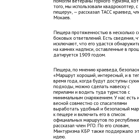
помогли ветераны горного туризма, кот
того, мы использовали квадрокоптер,
пещеру», — рассказал ТАСС краевед, чл
Мокаев.
Пещера протяженностью в несколько со
боковых ответвлений. Есть сведения, ч
исключают, что его удастся обнаружит
на камнях надписи, оставленные в про
датируется 1909 годом.
Пещера, по мнению краеведа, безопасн
«Маршрут хороший, интересный, и в те
время года, когда будут доступны сухи
подходы, можно сделать навеску с
перилами и водить туда туристов с
минимальным снаряжением. У нас есть 
весной совместно со спасателями
выработать удобный и безопасный ма
к пещере и включить его в список
официальных маршрутов по республике
рассказал член РГО. По его словам,
Минтуризма КБР также поддержало эт
идею.