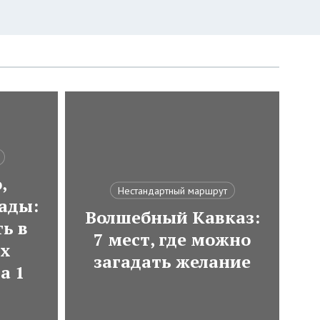
,
Нестандартный маршрут
ады:
Волшебный Кавказ:
ь в
7 мест, где можно
ях
загадать желание
а 1