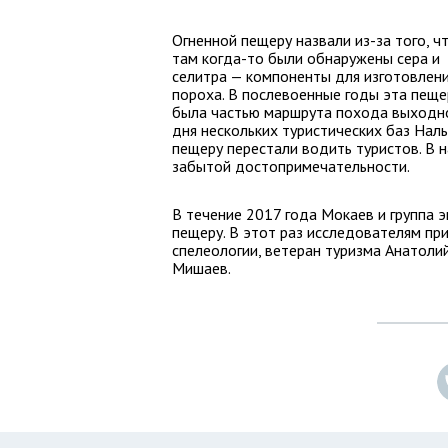
Огненной пещеру назвали из-за того, ч
там когда-то были обнаружены сера и
селитра — компоненты для изготовлен
пороха. В послевоенные годы эта пеще
была частью маршрута похода выходн
дня нескольких туристических баз Наль
пещеру перестали водить туристов. В н
забытой достопримечательности.
В течение 2017 года Мокаев и группа 
пещеру. В этот раз исследователям пр
спелеологии, ветеран туризма Анатол
Мишаев.