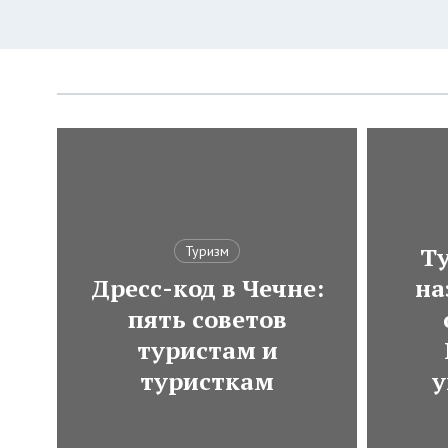
Ту
Туризм
Дресс-код в Чечне:
на
пять советов
туристам и
туристкам
у