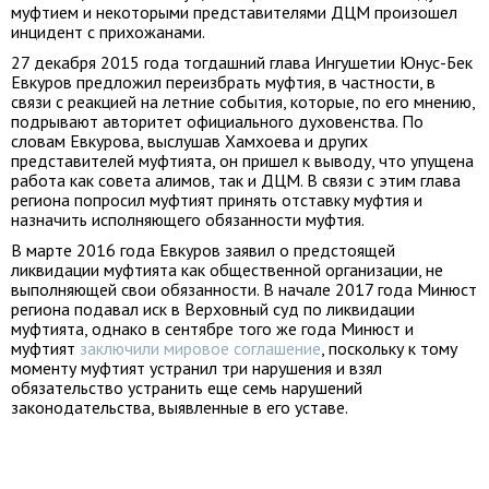
муфтием и некоторыми представителями ДЦМ произошел
инцидент с прихожанами.
27 декабря 2015 года тогдашний глава Ингушетии Юнус-Бек
Евкуров предложил переизбрать муфтия, в частности, в
связи с реакцией на летние события, которые, по его мнению,
подрывают авторитет официального духовенства. По
словам Евкурова, выслушав Хамхоева и других
представителей муфтията, он пришел к выводу, что упущена
работа как совета алимов, так и ДЦМ. В связи с этим глава
региона попросил муфтият принять отставку муфтия и
назначить исполняющего обязанности муфтия.
В марте 2016 года Евкуров заявил о предстоящей
ликвидации муфтията как общественной организации, не
выполняющей свои обязанности. В начале 2017 года Минюст
региона подавал иск в Верховный суд по ликвидации
муфтията, однако в сентябре того же года Минюст и
муфтият
заключили мировое соглашение
, поскольку к тому
моменту муфтият устранил три нарушения и взял
обязательство устранить еще семь нарушений
законодательства, выявленные в его уставе.