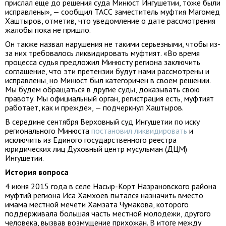
прислал еще до решения суда Минюст Ингушетии, тоже были
исправлены», — сообщил ТАСС заместитель муфтия Магомед
Хаштыров, отметив, что уведомление о дате рассмотрения
жалобы пока не пришло.
Он также назвал нарушения не такими серьезными, чтобы из-
за них требовалось ликвидировать муфтият. «Во время
процесса судья предложил Минюсту региона заключить
соглашение, что эти претензии будут нами рассмотрены и
исправлены, но Минюст был категоричен в своем решении.
Мы будем обращаться в другие суды, доказывать свою
правоту. Мы официальный орган, регистрация есть, муфтият
работает, как и прежде», — подчеркнул Хаштыров.
В середине сентября Верховный суд Ингушетии по иску
регионального Минюста
постановил ликвидировать
и
исключить из Единого государственного реестра
юридических лиц Духовный центр мусульман (ДЦМ)
Ингушетии.
История вопроса
4 июня 2015 года в селе Насыр-Корт Назрановского района
муфтий региона Иса Хамхоев пытался назначить вместо
имама местной мечети Хамзата Чумакова, которого
поддерживала большая часть местной молодежи, другого
человека, вызвав возмущение прихожан. В итоге между