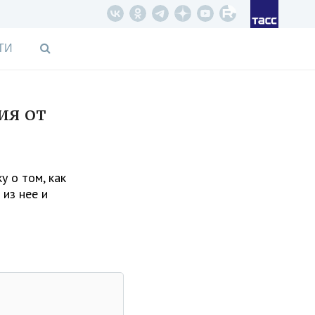
ТИ
ия от
у о том, как
 из нее и