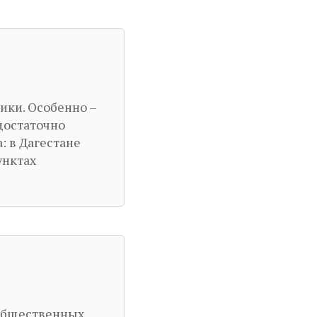
ики. Особенно –
достаточно
 в Дагестане
унктах
 общественных