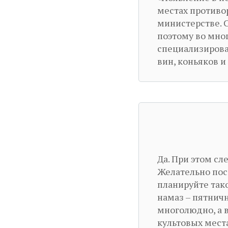
местах противо
министерстве. 
поэтому во мног
специализирова
вин, коньяков и
Да. При этом сл
Желательно пос
планируйте так
намаз – пятничн
многолюдно, а в
культовых места