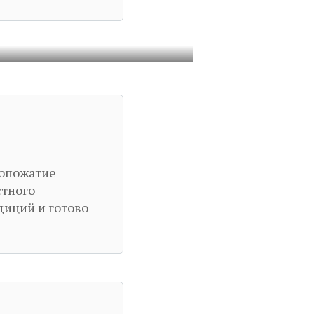
копожатие
стного
диций и готово