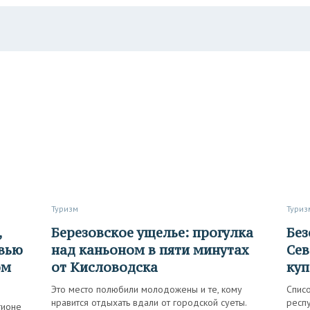
Туризм
Туриз
Березовское ущелье: прогулка
Безопасный заплыв: где на
рвью
над каньоном в пяти минутах
Сев
ом
от Кисловодска
куп
Это место полюбили молодожены и те, кому
Спис
нравится отдыхать вдали от городской суеты.
респ
гионе