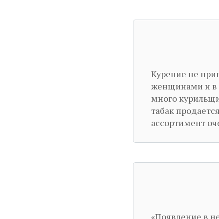
Курение не при
женщинами и в 
много курильщи
табак продается
ассортимент оч
«Появление в н