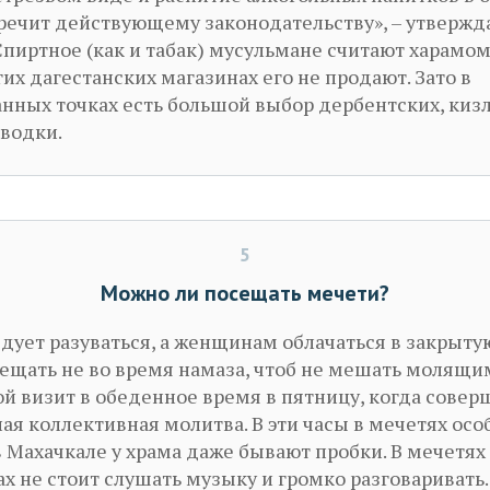
речит действующему законодательству», – утвержд
Спиртное (как и табак) мусульмане считают харамом
их дагестанских магазинах его не продают. Зато в
нных точках есть большой выбор дербентских, кизл
 водки.
5
Можно ли посещать мечети?
едует разуваться, а женщинам облачаться в закрыту
ещать не во время намаза, чтоб не мешать молящим
ой визит в обеденное время в пятницу, когда совер
ая коллективная молитва. В эти часы в мечетях ос
 Махачкале у храма даже бывают пробки. В мечетях
х не стоит слушать музыку и громко разговаривать.