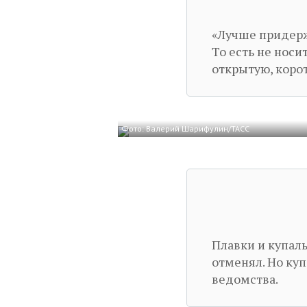
«Лучше придерж
То есть не нос
открытую, коро
Фото: Валерий Шарифулин/ТАСС
Плавки и купаль
отменял. Но ку
ведомства.