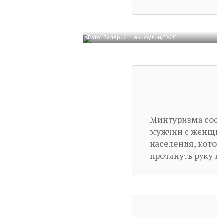
Фото: Валерий Шарифулин/ТАСС
Минтуризма соо
мужчин с женщи
населения, кото
протянуть руку 