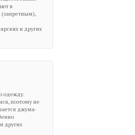
ают в
 (запретным),
ярских и других
ю одежду.
ся, поэтому не
шается джума-
обенно
 и других