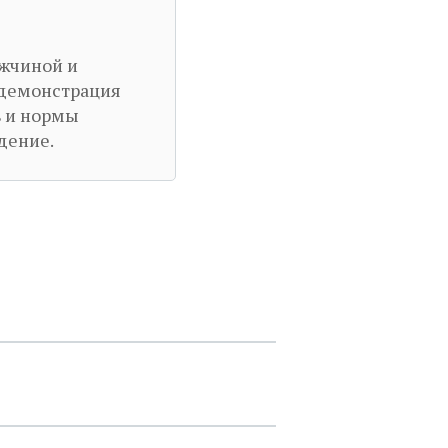
ужчиной и
 демонстрация
ь и нормы
дение.