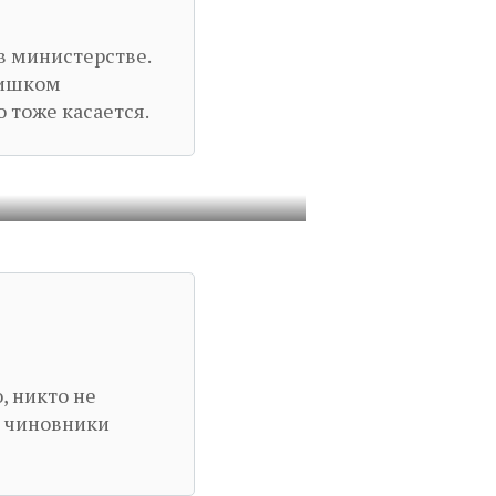
в министерстве.
лишком
 тоже касается.
, никто не
т чиновники