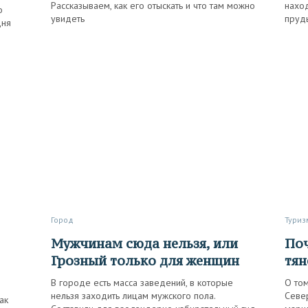
Рассказываем, как его отыскать и что там можно
нахо
о
увидеть
пруд
дня
Город
Туриз
Мужчинам сюда нельзя, или
Почему меня снова и снова
Грозный только для женщин
тян
В городе есть масса заведений, в которые
О том
нельзя заходить лицам мужского пола.
Север
ак