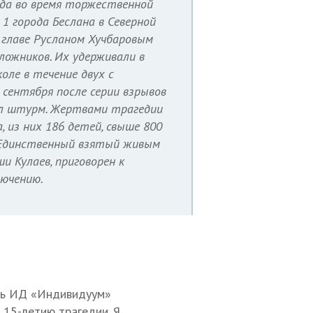
ода во время торжественной
1 города Беслана в Северной
 главе Русланом Хучбаровым
ложников. Их удерживали в
оле в течение двух с
 сентября после серии взрывов
ял штурм. Жертвами трагедии
, из них 186 детей, свыше 800
. Единственный взятый живым
и Кулаев, приговорен к
лючению.
ель ИД «Индивидуум»
 15-летию трагедии. Я