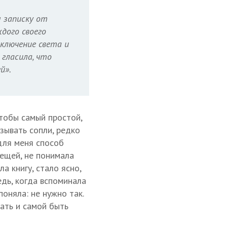
 записку от
ждого своего
тключение света и
 гласила, что
й».
чтобы самый простой,
зывать сопли, редко
 для меня способ
вещей, не понимала
а книгу, стало ясно,
едь, когда вспоминала
поняла: не нужно так.
ать и самой быть