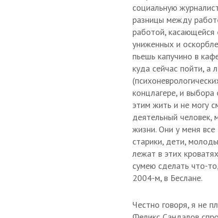
социальную журналист
разницы между работо
работой, касающейся 
униженных и оскорбле
пьешь капучино в кафе
куда сейчас пойти, а
(психоневрологических
концлагере, и выбора 
этим жить и не могу с
деятельный человек, 
жизни. Они у меня все
старики, дети, молод
лежат в этих кроватях
сумею сделать что-то,
2004-м, в Беслане.
Честно говоря, я не 
Феликс Сандалов спрос