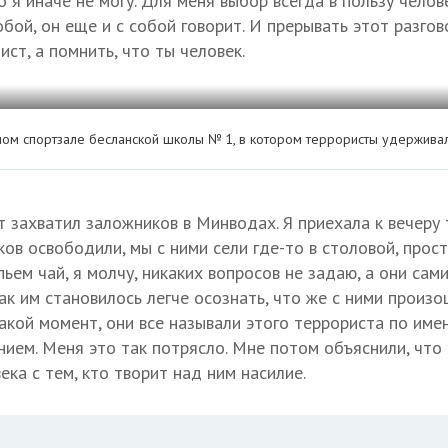
 я иначе не могу. Для меня выбор всегда в пользу челове
обой, он еще и с собой говорит. И прерывать этот разгов
ист, а помнить, что ты человек.
м спортзале бесланской школы № 1, в котором террористы удержива
 захватил заложников в Минводах. Я приехала к вечеру 
ов освободили, мы с ними сели где-то в столовой, прост
пьем чай, я молчу, никаких вопросов не задаю, а они сам
ак им становилось легче осознать, что же с ними произо
акой момент, они все называли этого террориста по имени
ием. Меня это так потрясло. Мне потом объяснили, что 
ека с тем, кто творит над ним насилие.