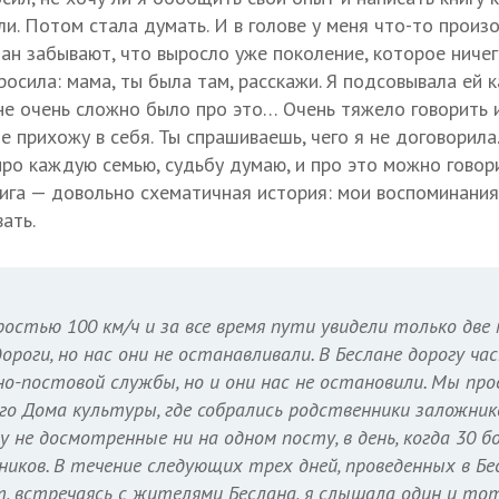
д ли. Потом стала думать. И в голове у меня что-то прои
ан забывают, что выросло уже поколение, которое ничег
осила: мама, ты была там, расскажи. Я подсовывала ей к
не очень сложно было про это… Очень тяжело говорить и
 прихожу в себя. Ты спрашиваешь, чего я не договорила
про каждую семью, судьбу думаю, и про это можно говори
ига — довольно схематичная история: мои воспоминания
ать.
ростью 100 км/ч и за все время пути увидели только дв
ороги, но нас они не останавливали. В Беслане дорогу ч
-постовой службы, но и они нас не остановили. Мы про
го Дома культуры, где собрались родственники заложник
зу не досмотренные ни на одном посту, в день, когда 30 
ников. В течение следующих трех дней, проведенных в Бес
, встречаясь с жителями Беслана, я слышала один и тот