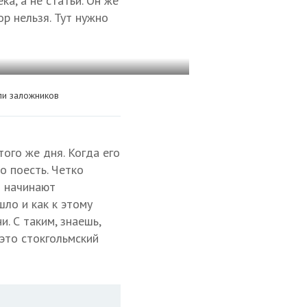
ка, а не статьи. Он же
ор нельзя. Тут нужно
ли заложников
того же дня. Когда его
о поесть. Четко
и начинают
шло и как к этому
. С таким, знаешь,
это стокгольмский