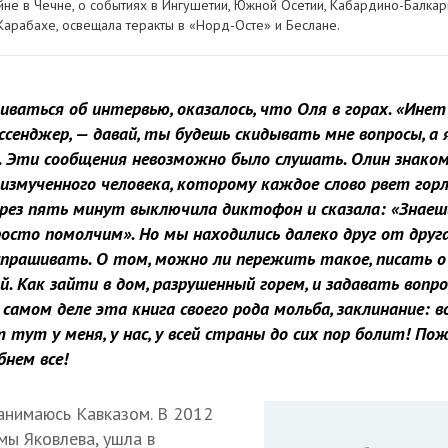
йне в Чечне, о событиях в Ингушетии, Южной Осетии, Кабардино-Балкарии
арабахе, освещала теракты в «Норд-Осте» и Беслане.
иваться об интервью, оказалось, что Оля в горах. «Инет
ссенджер, — давай, ты будешь скидывать мне вопросы, а
. Эти сообщения невозможно было слушать. Олин знаком
измученного человека, которому каждое слово рвет горло
ерез пять минут выключила диктофон и сказала: «Знаешь,
осто помолчим». Но мы находились далеко друг от друга, 
спрашивать. О том, можно ли пережить такое, писать о 
. Как зайти в дом, разрушенный горем, и задавать вопро
 самом деле эта книга своего рода мольба, заклинание:
тут у меня, у нас, у всей страны до сих пор болит! По
бнем все!
занимаюсь Кавказом. В 2012
мы Яковлева, ушла в