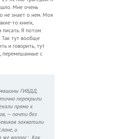
зошло. Мне очень
о не знает о нем. Моя
акие-то книги,
 писать. Я потом
. Так тут вообще
ть и говорить, тут
, перемешанные с
е машины ГИБДД,
астично перекрыли
ехали прямо к
ов, — почти без
боевиков захватили
лане, и
 же вопрос: „Как