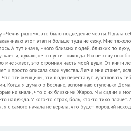
гу «Чечня рядом», это было подведение черты. Я дала с
 заканчиваю этот этап и больше туда не езжу. Мне тяжело
лось. А тут иначе, много близких людей, близких по духу
скает и, думаю, не отпустит никогда. Я и не хочу осво
во мне живет, это огромная часть моей души. От книги лег
ет и просто описала свои чувства. Легче мне станет, есл
я. Что эти женщины, эти люди перестанут чувствовать се
и. Когда я думаю о Беслане, вспоминаю ступеньки Дома 
рые не знали, что с их близкими. Жарко. Мы сидим и мо
-то надежда. У кого-то страх, боль, кто-то тихо плачет. 
, я с самого начала не верила, что будет хороший исход.