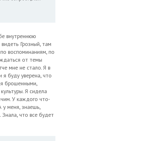
ебе внутреннюю
 видеть Грозный, там
, по воспоминаниям, по
бождаться от темы
че мне не стало. Я в
и я буду уверена, что
бя брошенными,
культуры. Я сидела
лчим. У каждого что-
А у меня, знаешь,
 Знала, что все будет