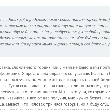
 в здание ДК к родственникам снова пришел президент Д
ессы режиме он сказал, что не допустит штурма, что в
 автобусы для отъезда „в любую точку, к любой границе
безжизненным, каким-то потемневшим. Как будто он пон
 не значат. Он прошел мимо журналистов, и его даже не у
века, сломленного горем? Так у меня не было цели пойт
нформацию. Я просто шла выразить сочувствие. Если они 
нно прозвучать, но многие хотели говорить о своей беде
ся. Тут всегда такая тонкая грань, люди по-разному
пер
леснуть, а кто-то замыкается. Мы — это уши, которые че
ть: извините, я все от вас получил, мне нужно бежать, пи
а. Бывает, что человек три часа говорит, но я буду слуш