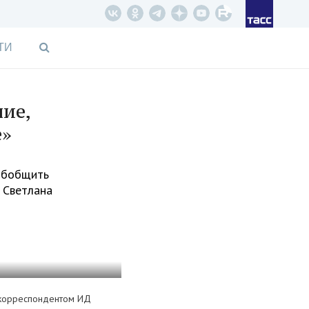
ТИ
ние,
е»
 обобщить
. Светлана
т корреспондентом ИД