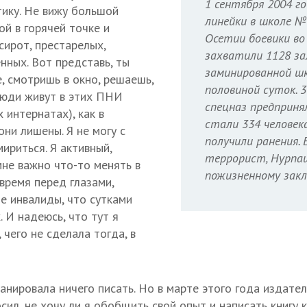
1 сентября 2004 г
ику. Не вижу большой
линейки в школе № 
й в горячей точке и
Осетии боевики во
сирот, престарелых,
захватили 1128 за
нных. Вот представь, ты
заминированной шк
, смотришь в окно, решаешь,
половиной суток. 3
 люди живут в этих ПНИ
спецназ предприн
 интернатах), как в
стали 334 человека
они лишены. Я не могу с
получили ранения
мириться. Я активный,
террорист, Нурпаш
мне важно что-то менять в
пожизненному зак
 время перед глазами,
ые инвалиды, что сутками
. И надеюсь, что тут я
 чего не сделала тогда, в
планировала ничего писать. Но в марте этого года издат
ил, не хочу ли я обобщить свой опыт и написать книгу к