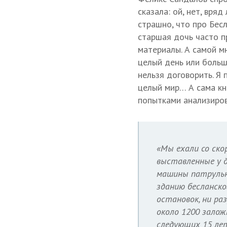
сказала: ой, нет, вря
страшно, что про Бесл
старшая дочь часто пр
материалы. А самой м
целый день или больше
нельзя договорить. Я 
целый мир… А сама кн
попытками анализиров
«Мы ехали со ско
выставленные у д
машины патрульно
зданию бесланско
остановок, ни ра
около 1200 залож
следующих 15 лет