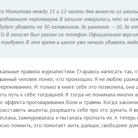
а Мамитова между 11 и 12 часами дня вынесла из школы
ебованием переговоров. В записке говорилось, что за ка
будут убивать по 50 заложников. За раненого — 10. За о
10. В записке был указан их телефон. Официальная версия
е требуют. В это время в школе уже начали убивать люде
кальные правила журналистики. Стараюсь написать так, 
ванный человек понял, что произошло. Я не люблю разма
ереживаниях. И только в книге себе это позволила, она
ть путь к себе тогдашней. Я тогда не понимала многих 
 эффекта проговаривания боли и травмы. Когда закончил
асставить акценты, разрешить себе про это думать. Я в
еслана, зажмуривалась и пыталась прогнать их. А теперь 
ясно помнить, это помогает жить дальше, свободнее дум