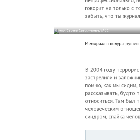
непрофессионально, но
говорит не только с т
забыть, что ты журнал
Фото: Сергей Савостьянов/ТАСС
Мемориал в полуразрушенно
В 2004 году террорист
застрелили и заложник
помню, как мы сидим, 
рассказывать, будто т
относиться. Там был т
человеческим отношен
синдром, спайка челов