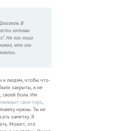
засохов. В
ласти готовы
“. Но его лицо
имал, что его
знали».
и к людям, чтобы что-
были закрыты, я не
, своей боли. Им
еживают свое горе
,
ловеку нужны. Ты не
сать заметку. Я
ать. Может, это