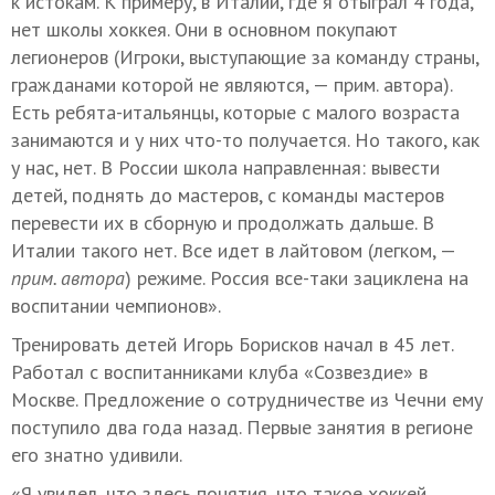
к истокам. К примеру, в Италии, где я отыграл 4 года,
нет школы хоккея. Они в основном покупают
легионеров (Игроки, выступающие за команду страны,
гражданами которой не являются, — прим. автора).
Есть ребята-итальянцы, которые с малого возраста
занимаются и у них что-то получается. Но такого, как
у нас, нет. В России школа направленная: вывести
детей, поднять до мастеров, с команды мастеров
перевести их в сборную и продолжать дальше. В
Италии такого нет. Все идет в лайтовом (легком, —
прим. автора
) режиме. Россия все-таки зациклена на
воспитании чемпионов».
Тренировать детей Игорь Борисков начал в 45 лет.
Работал с воспитанниками клуба «Созвездие» в
Москве. Предложение о сотрудничестве из Чечни ему
поступило два года назад. Первые занятия в регионе
его знатно удивили.
«Я увидел, что здесь понятия, что такое хоккей,