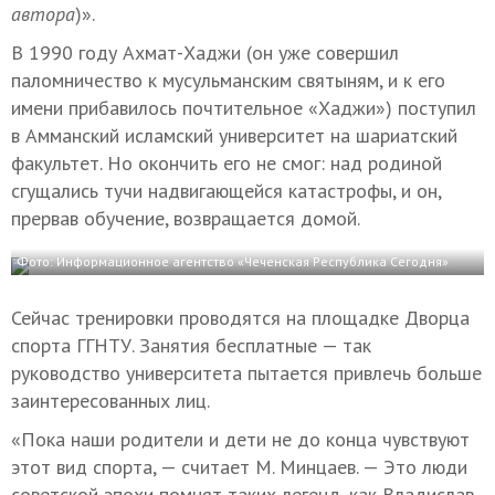
автора
)».
В 1990 году Ахмат-Хаджи (он уже совершил
паломничество к мусульманским святыням, и к его
имени прибавилось почтительное «Хаджи») поступил
в Амманский исламский университет на шариатский
факультет. Но окончить его не смог: над родиной
сгущались тучи надвигающейся катастрофы, и он,
прервав обучение, возвращается домой.
Фото: Информационное агентство «Чеченская Республика Сегодня»
Сейчас тренировки проводятся на площадке Дворца
спорта ГГНТУ. Занятия бесплатные — так
руководство университета пытается привлечь больше
заинтересованных лиц.
«Пока наши родители и дети не до конца чувствуют
этот вид спорта, — считает М. Минцаев. — Это люди
советской эпохи помнят таких легенд, как Владислав