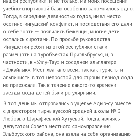
нашей республики. И не только. Из моих посещений
учебно-спортивной базы особенно запомнилось одно.
Тогда, в середине девяностых годов, имел место
осетино-ингушский конфликт, и последствия его дали
о себе знать — появились беженцы, многие дети
остались сиротами. По просьбе руководства
Ингушетии ребят из этой республики стали
размещать на туробъектах Приэльбрусья, и, в
частности, в «Уллу-Тау» и соседнем альплагере
«Джайлык». Мест хватало всем, так как туристы и
альпинисты в тот непростой для страны период сюда
не приезжали. Так в течение какого-то времени
заезды сюда детей были регулярными.
В тот день мы отправились в ущелье Адыр-су вместе
с директором тырныаузской средней школы № 3
Любовью Шарафиевной Хутуевой. Тогда, являясь
депутатом Совета местного самоуправления
Эльбрусского района, она взяла на себя организацию