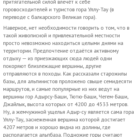
притягательной силой влечёт к себе
горовосходителей и туристов гора Уллу-Тау (в
переводе с балкарского Великая гора).
Наверное, нет необходимости говорить о том, что в
такой живописной и привлекательной местности
просто невозможно находиться целыми днями на
территории. Предпочтение отдаётся активному
отдыху — из приезжающих сюда людей одни
покоряют близлежащие вершины, другие
отправляются в походы. Как рассказали старожилы
базы, для альпинистов проложено свыше семидесяти
маршрутов, и самые популярные из них ведут на
вершины гор Адырсу-Баши, Тютю-Баши, Чегем-Баши,
Джайлык, высота которых от 4200 до 4533 метров.
Ну, а жемчужиной ущелья Адыр-су является сама гора
Уллу-Тау, заснеженная вершина которой достигает
4207 метров и хорошо видна из долины, где
располагается альпбаза. Подножие горы считают