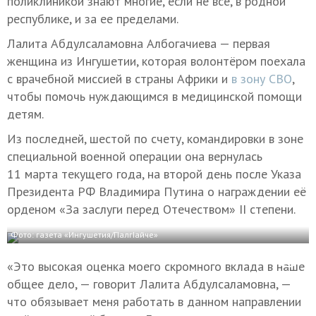
поликлиникой знают многие, если не все, в родной
республике, и за ее пределами.
Лалита Абдулсаламовна Албогачиева — первая
женщина из Ингушетии, которая волонтёром поехала
с врачебной миссией в страны Африки и
в зону СВО
,
чтобы помочь нуждающимся в медицинской помощи
детям.
Из последней, шестой по счету, командировки в зоне
специальной военной операции она вернулась
11 марта текущего года, на второй день после Указа
Президента РФ Владимира Путина о награждении её
орденом «За заслуги перед Отечеством» II степени.
Фото: газета «Ингушетия/ГIалгIайче»
«Это высокая оценка моего скромного вклада в наше
общее дело, — говорит Лалита Абдулсаламовна, —
что обязывает меня работать в данном направлении