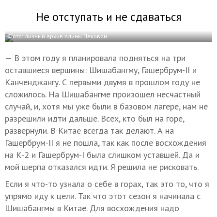
Не отступать и не сдаваться
Фото: личный архив Алины Пековой
— В этом году я планировала подняться на три
оставшиеся вершины: Шишабангму, Гашербрум-II и
Канченджангу. С первыми двумя в прошлом году не
сложилось. На Шишабангме произошел несчастный
случай, и, хотя мы уже были в базовом лагере, нам не
разрешили идти дальше. Всех, кто был на горе,
развернули. В Китае всегда так делают. А на
Гашербрум-II я не пошла, так как после восхождения
на К-2 и Гашербрум-I была слишком уставшей. Да и
мой шерпа отказался идти. Я решила не рисковать.
Если я что-то узнала о себе в горах, так это то, что я
упрямо иду к цели. Так что этот сезон я начинала с
Шишабангмы в Китае. Для восхождения надо