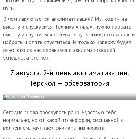
Потом, когда справляешься, все силы направляешь на
путь.
В чем заключается акклиматизация? Мы ходим на
высоту и спускаемся. Техника «пила»: нужно набрать
высоту и спуститься ночевать чуть ниже, потом опять
набрать и опять спуститься. И только наверху будет
ясно, кто из нас справился с акклиматизацией
успешно, а кто нет.
7 августа. 2-й день акклиматизации.
Терскол — обсерватория
Фото: Мира Терсенова
Сегодня снова проснулась рано. Чувствую себя
нормально, но от какой-то эйфории, смешанной с
волнением, начинает сжимать низ живота.
Сегодня мы ходили на водопад Девичьи Косы и в