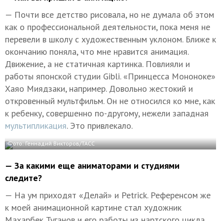
— Почти все детство рисовала, но не думала об этом
как о профессиональной деятельности, пока меня не
перевели в школу с художественным уклоном. Ближе к
окончанию поняла, что мне нравится анимация.
Движение, а не статичная картинка. Повлияли и
работы японской студии Gibli. «Принцесса Мононоке»
Хаяо Миядзаки, например. Довольно жестокий и
откровенный мультфильм. Он не относился ко мне, как
к ребенку, совершенно по-другому, нежели западная
мультипликация
. Это привлекало.
Фото: Геннадий Викторов/ТАСС
— За какими еще аниматорами и студиями
следите?
— На ум приходят «Делай» и Petrick. Референсом же
к моей анимационной картине стал художник
Махарбек Туганов и его работы из нартского цикла,