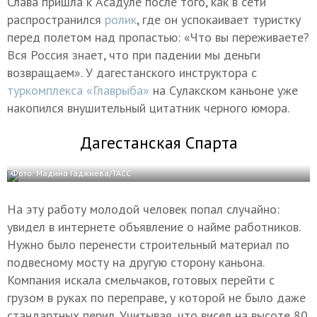
Слава пришла к Асадуле после того, как в сети
распространился
ролик
, где он успокаивает туристку
перед полетом над пропастью: «Что вы переживаете?
Вся Россия знает, что при падении мы деньги
возвращаем». У дагестанского инструктора с
туркомплекса «Главрыба»
на Сулакском каньоне уже
накопился внушительный цитатник черного юмора.
Дагестанская Спарта
Фото: Мадина Гаджиева/ТАСС
На эту работу молодой человек попал случайно:
увидел в интернете объявление о найме работников.
Нужно было перенести строительный материал по
подвесному мосту на другую сторону каньона.
Компания искала смельчаков, готовых перейти с
грузом в руках по переправе, у которой не было даже
стандартных перил. Учитывая, что висел на высоте 80