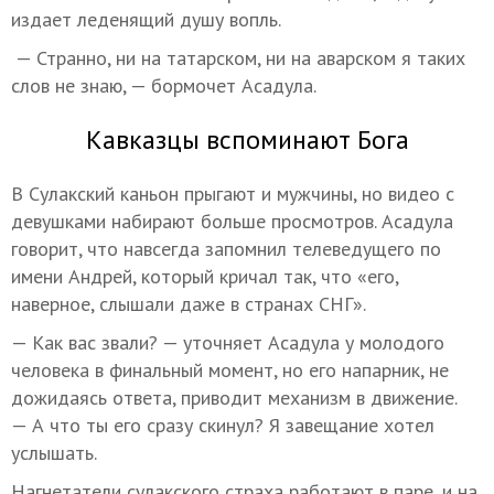
издает леденящий душу вопль.
— Странно, ни на татарском, ни на аварском я таких
слов не знаю, — бормочет Асадула.
Кавказцы вспоминают Бога
В Сулакский каньон прыгают и мужчины, но видео с
девушками набирают больше просмотров. Асадула
говорит, что навсегда запомнил телеведущего по
имени Андрей, который кричал так, что «его,
наверное, слышали даже в странах СНГ».
— Как вас звали? — уточняет Асадула у молодого
человека в финальный момент, но его напарник, не
дожидаясь ответа, приводит механизм в движение.
— А что ты его сразу скинул? Я завещание хотел
услышать.
Нагнетатели сулакского страха работают в паре, и на