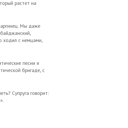
оторый растет на
даргинец. Мы даже
рбайджанский,
о ходил с немцами,
итические песни я
тической бригаде, с
еть? Супруга говорит:
».