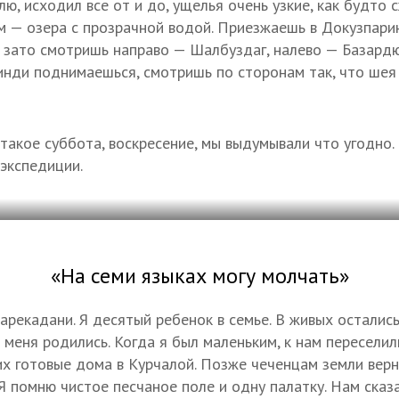
лю, исходил все от и до, ущелья очень узкие, как будто 
м — озера с прозрачной водой. Приезжаешь в Докузпари
о зато смотришь направо — Шалбуздаг, налево — Базардю
Тинди поднимаешься, смотришь по сторонам так, что шея 
 такое суббота, воскресение, мы выдумывали что угодно.
 экспедиции.
«На семи языках могу молчать»
арекадани. Я десятый ребенок в семье. В живых остались
 меня родились. Когда я был маленьким, к нам переселил
 их готовые дома в Курчалой. Позже чеченцам земли верну
Я помню чистое песчаное поле и одну палатку. Нам сказ