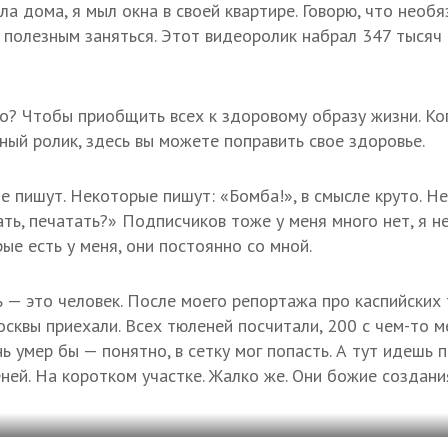
ла дома, я мыл окна в своей квартире. Говорю, что необ
 полезным заняться. Этот видеоролик набрал 347 тысяч
го? Чтобы приобщить всех к здоровому образу жизни. Ког
ный ролик, здесь вы можете поправить свое здоровье.
не пишут. Некоторые пишут: «Бомба!», в смысле круто. Н
ть, печатать?» Подписчиков тоже у меня много нет, я н
рые есть у меня, они постоянно со мной.
 — это человек. После моего репортажа про каспийских
сквы приехали. Всех тюленей посчитали, 200 с чем-то 
ь умер бы — понятно, в сетку мог попасть. А тут идешь 
ней. На коротком участке. Жалко же. Они божие создани