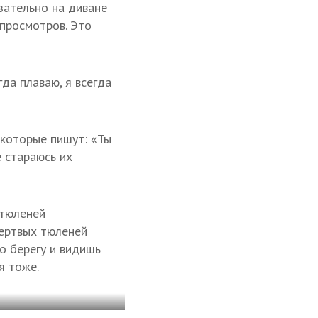
язательно на диване
 просмотров. Это
да плаваю, я всегда
екоторые пишут: «Ты
е стараюсь их
 тюленей
мертвых тюленей
по берегу и видишь
я тоже.