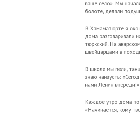
ваше село». Мы начали
болоте, делали подуш
В Хамаматюрте я окон
дома разговаривали н
тюркский. На аварско
швейцарцами в походы
В школе мы пели, танц
знаю наизусть: «Сегод
нами Ленин впереди!»
Каждое утро дома пою
«Начинается, кому тв