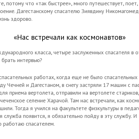
те, потому что «так быстрее», много путешествует, поет,
оение. Дагестанскому спасателю Зиявдину Никомагомедо
изнь здорово.
«Нас встречали как космонавтов»
дународного класса, четыре заслуженных спасателя в 
 брать интервью?
 спасательных работах, когда еще не было спасательных 
ду Чечней и Дагестаном, в снегу застряли 17 машин с п
ля приема вертолета, отправили на вертолете стариков,
чеченское селение Харачой. Там нас встречали, как косм
шили. Тогда я учился на факультете физкультуры в педаг
ая служба появится, я обязательно пойду в эту службу. И
 работаю спасателем.