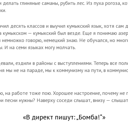
 делать глиняные саманы, рубить лес. Из пуха рогоза, к
ки.
чил десять классов и выучил кумыкский язык, хотя сам 
а кумыкском — кумыкский был везде. Еще я понимаю азе
м немножко говорю, немецкий знаю. Не обучался, но мног
. И на семи языках могу молчать.
евали, ездили в районы с выступлениями. Теперь все пол
ня мы не на параде, мы к коммунизму на пути, в коммунис
, на работе тоже пою. Хорошее настроение, почему не п
ои песни нужны? Наверху соседи слышат, внизу — слышат
«В директ пишут: „Бомба!“»