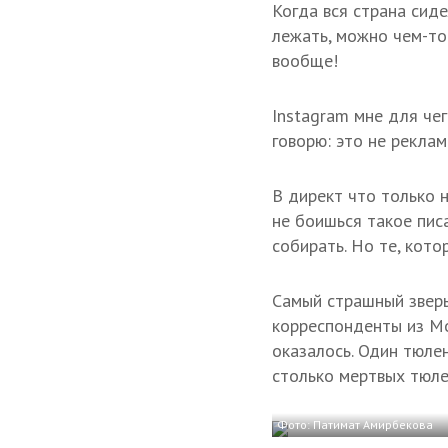
Когда вся страна сиде
лежать, можно чем-то
вообще!
Instagram мне для че
говорю: это не реклам
В директ что только 
не боишься такое писа
собирать. Но те, кото
Самый страшный зверь
корреспонденты из Мо
оказалось. Один тюлен
столько мертвых тюле
Фото: Патимат Амирбекова