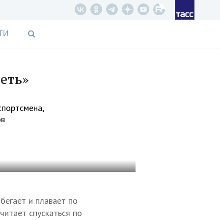
ТИ
еть»
спортсмена,
ов
бегает и плавает по
очитает спускаться по