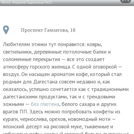
Фото: Мадина Гаджиева/ТАСС
Проспект Гамзатова, 18
Любителям этники тут понравится: ковры,
светильники, деревянные потолочные балки и
соломенные перекрытия — все это создает
атмосферу горского жилища. С одной оговоркой —
воздух. Он насыщен ароматом кофе, который стал
родным для Дагестана совсем недавно и, как
оказалось, успешно сочетается как с традиционными
дагестанскими продуктами, так и с трендовыми
зожными —
без глютена
, белого сахара и других
врагов ПП. Здесь можно попробовать конфеты из
кураги, чернослива, орехов, новомодный моти —
японский десерт на рисовой муке, тыквенные и
урбечовые рафы, костный говяжий бульон, выпечку на