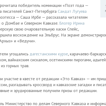
прочитала победитель номинации «Поэт года —
а писателей Санкт-Петербурга
Саидат Лугуева
 поэтесса — Саша Ирбе — рассказала читателям
в о Домбае и Северном Кавказе.
Блогер Ирина
ерскую свою очаровательную хаски Спейс,
ершила восхождение на Эльбрус. На экране демонстриро
«Архыз» и «Ведучи».
тели угощались
дагестанскими курзе
, карачаево-баркарс
ком, вайнахским сискалом, осетинскими пирогами, адыге
 из горных трав.
и участие в квесте от редакции «Это Кавказ» — им приш
сии, разгадывать кроссворд и кавказские загадки и пис
ивные и эрудированные получили призы от редакции.
ль Министерство по делам Северного Кавказа и информ