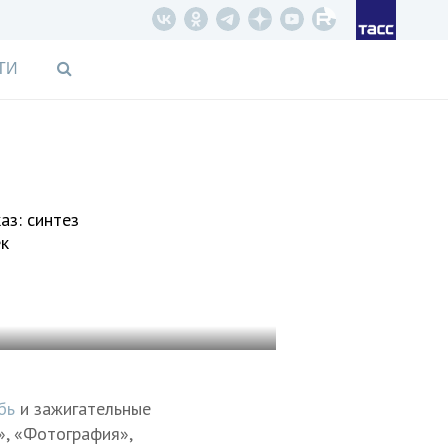
ТИ
аз: синтез
ек
бь
и зажигательные
», «Фотография»,