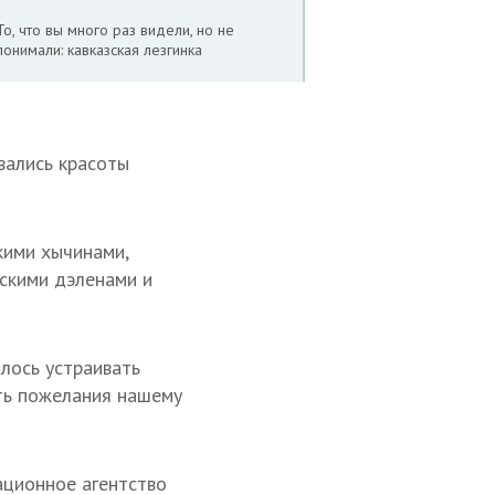
То, что вы много раз видели, но не
понимали: кавказская лезгинка
вались красоты
кими хычинами,
йскими дэленами и
лось устраивать
ать пожелания нашему
ационное агентство