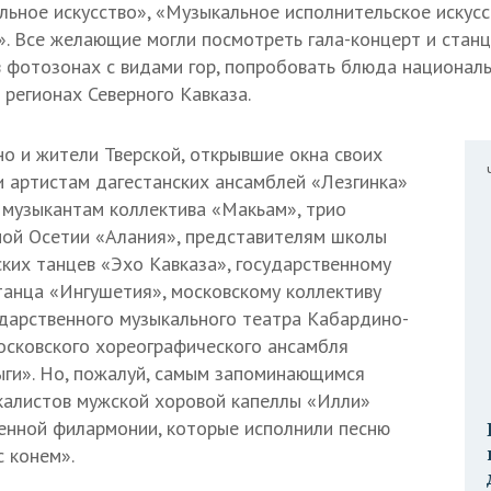
льное искусство», «Музыкальное исполнительское искусс
». Все желающие могли посмотреть гала-концерт и станц
 фотозонах с видами гор, попробовать блюда националь
 регионах Северного Кавказа.
но и жители Тверской, открывшие окна своих
и артистам дагестанских ансамблей «Лезгинка»
, музыкантам коллектива «Макьам», трио
ной Осетии «Алания», представителям школы
ских танцев «Эхо Кавказа», государственному
анца «Ингушетия», московскому коллективу
ударственного музыкального театра Кабардино-
осковского хореографического ансамбля
ги». Но, пожалуй, самым запоминающимся
калистов мужской хоровой капеллы «Илли»
енной филармонии, которые исполнили песню
с конем».