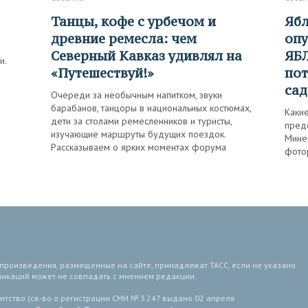
Танцы, кофе с урбечом и
Яблоки, черешня и пастила с
древние ремесла: чем
опу
Северный Кавказ удивлял на
ЯБЛ
и.
«Путешествуй!»
пот
сад
Очереди за необычным напитком, звуки
барабанов, танцоры в национальных костюмах,
Каки
дети за столами ремесленников и туристы,
пред
изучающие маршруты будущих поездок.
Мине
Рассказываем о ярких моментах форума
фото
 произведения, размещенные на сайте, принадлежат ТАСС, если не указано
ликаций может не совпадать с мнением редакции.
тство (св-во о регистрации СМИ № 3 247 выдано 02 апреля