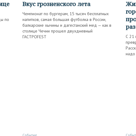
лице
Вкус грозненского лета
Живая карта старинного
гор
Чемпионат по бургерам, 15 тысяч бесплатных
про
ды по
напитков, самая большая футболка в России,
балкарские хычины и дагестанский мед — как в
раз
столице Чечни прошел двухдневный
С 21 
ГАСТРОFEST
превр
Расс
надо 
Событие
Собы