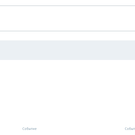
Событие
Собы