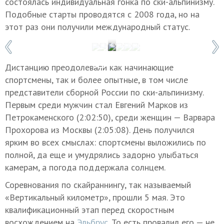
состоялась индивидуальная гонка по ски-альпинизму.
Подобные старты проводятся с 2008 года, но на
этот раз они получили международный статус.
1 / 6
Фото: Роман Барабонов/Red Fox Elbrus 
Дистанцию преодолевали как начинающие
спортсмены, так и более опытные, в том числе
представители сборной России по ски-альпинизму.
Первым среди мужчин стал Евгений Марков из
Петрокаменского (2:02:50), среди женщин — Варвара
Прохорова из Москвы (2:05:08). День получился
ярким во всех смыслах: спортсмены выложились по
полной, да еще и умудрялись задорно улыбаться
камерам, а погода поддержала солнцем.
Соревнования по скайраннингу, так называемый
«Вертикальный километр», прошли 5 мая. Это
квалификационный этап перед скоростным
восхождением на
Эльбрус
. То есть провалил его — не