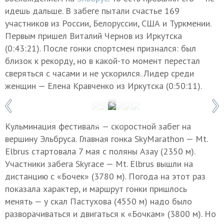
идешь дальше. В забеге пытали счастье 169
участников из России, Белоруссии, США и Туркмении.
Первым пришел Виталий Чернов из Иркутска
(0:43:21). После гонки спортсмен признался: был
близок к рекорду, но в какой-то момент перестал
сверяться с часами и не ускорился. Лидер среди
женщин — Елена Кравченко из Иркутска (0:50:11).
1 / 6
Фото: Роман Барабонов/Red Fox Elbrus 
Кульминация фестиваля — скоростной забег на
вершину Эльбруса. Главная гонка SkyMarathon — Mt.
Elbrus стартовала 7 мая с поляны Азау (2350 м).
Участники забега Skyrace — Mt. Elbrus вышли на
дистанцию с «Бочек» (3780 м). Погода на этот раз
показала характер, и маршрут гонки пришлось
менять — у скал Пастухова (4550 м) надо было
разворачиваться и двигаться к «Бочкам» (3800 м). Но