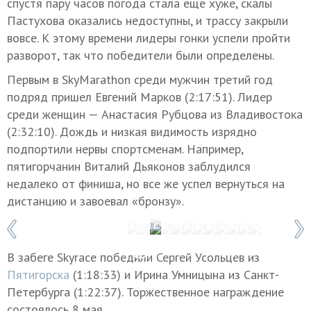
спустя пару часов погода стала еще хуже, скалы
Пастухова оказались недоступны, и трассу закрыли
вовсе. К этому времени лидеры гонки успели пройти
разворот, так что победители были определены.
Первым в SkyMarathon среди мужчин третий год
подряд пришел Евгений Марков (2:17:51). Лидер
среди женщин — Анастасия Рубцова из Владивостока
(2:32:10). Дождь и низкая видимость изрядно
подпортили нервы спортсменам. Например,
пятигорчанин Виталий Дьяконов заблудился
недалеко от финиша, но все же успел вернуться на
дистанцию и завоевал «бронзу».
1 / 12
Фото: Роман Барабонов/Red Fox Elbrus 
В забеге Skyrace победили Сергей Усольцев из
Пятигорска
(1:18:33) и Ирина Умницына из Санкт-
Петербурга (1:22:37). Торжественное награждение
состоялось 8 мая.