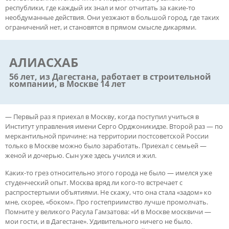
республики, где каждый их знал и мог отчитать за какие-то
необдуманные действия. Они уезжают в большой город, где таких
ограничений нет, и становятся в прямом смысле дикарями.
АЛИАСХАБ
56 лет, из Дагестана, работает в строительной
компании, в Москве 14 лет
— Первый раз я приехал в Москву, когда поступил учиться в
Институт управления имени Серго Орджоникидзе. Второй раз — по
меркантильной причине: на территории постсоветской России
только в Москве можно было заработать. Приехал с семьей —
женой и дочерью. Сын уже здесь учился и жил.
Каких-то грез относительно этого города не было — имелся уже
студенческий опыт. Москва вряд ли кого-то встречает с
распростертыми объятиями. Не скажу, что она стала «задом» ко
мне, скорее, «боком». Про гостеприимство лучше промолчать.
Помните у великого Расула Гамзатова: «И в Москве москвичи —
мои гости, и в Дагестане». Удивительного ничего не было.