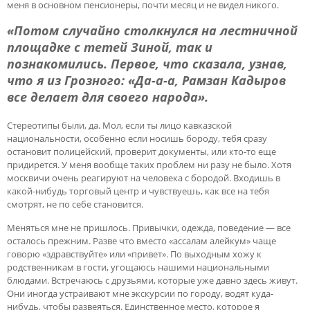
меня в основном пенсионеры, почти месяц и не видел никого.
«
Потом случайно столкнулся на лестничной
площадке с тетей Зиной, так и
познакомились. Первое, что сказала, узнав,
что я из Грозного: «Да-а-а, Рамзан Кадыров
все делает для своего народа».
Стереотипы были, да. Мол, если ты лицо кавказской
национальности, особенно если носишь бороду, тебя сразу
остановит полицейский, проверит документы, или кто-то еще
придирется. У меня вообще таких проблем ни разу не было. Хотя
москвичи очень реагируют на человека с бородой. Входишь в
какой-нибудь торговый центр и чувствуешь, как все на тебя
смотрят, не по себе становится.
Меняться мне не пришлось. Привычки, одежда, поведение — все
осталось прежним. Разве что вместо «ассалам алейкум» чаще
говорю «здравствуйте» или «привет». По выходным хожу к
родственникам в гости, угощаюсь нашими национальными
блюдами. Встречаюсь с друзьями, которые уже давно здесь живут.
Они иногда устраивают мне экскурсии по городу, водят куда-
нибудь, чтобы развеяться. Единственное место, которое я