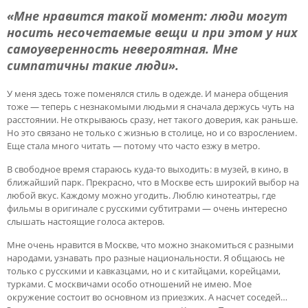
«Мне нравится такой момент: люди могут
носить несочетаемые вещи и при этом у них
самоуверенность невероятная. Мне
симпатичны такие люди».
У меня здесь тоже поменялся стиль в одежде. И манера общения
тоже — теперь с незнакомыми людьми я сначала держусь чуть на
расстоянии. Не открываюсь сразу, нет такого доверия, как раньше.
Но это связано не только с жизнью в столице, но и со взрослением.
Еще стала много читать — потому что часто езжу в метро.
В свободное время стараюсь куда-то выходить: в музей, в кино, в
ближайший парк. Прекрасно, что в Москве есть широкий выбор на
любой вкус. Каждому можно угодить. Люблю кинотеатры, где
фильмы в оригинале с русскими субтитрами — очень интересно
слышать настоящие голоса актеров.
Мне очень нравится в Москве, что можно знакомиться с разными
народами, узнавать про разные национальности. Я общаюсь не
только с русскими и кавказцами, но и с китайцами, корейцами,
турками. С москвичами особо отношений не имею. Мое
окружение состоит во основном из приезжих. А насчет соседей…