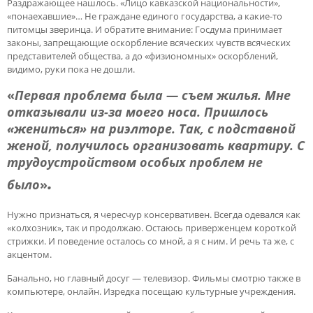
Раздражающее нашлось. «Лицо кавказской национальности»,
«понаехавшие»… Не граждане единого государства, а какие-то
питомцы зверинца. И обратите внимание: Госдума принимает
законы, запрещающие оскорбление всяческих чувств всяческих
представителей общества, а до «физиономных» оскорблений,
видимо, руки пока не дошли.
«
Первая проблема была — съем жилья. Мне
отказывали из-за моего носа. Пришлось
«жениться» на риэлторе. Так, с подставной
женой, получилось организовать квартиру. С
трудоустройством особых проблем не
.
было
»
Нужно признаться, я чересчур консервативен. Всегда одевался как
«колхозник», так и продолжаю. Остаюсь приверженцем короткой
стрижки. И поведение осталось со мной, а я с ним. И речь та же, с
акцентом.
Банально, но главный досуг — телевизор. Фильмы смотрю также в
компьютере, онлайн. Изредка посещаю культурные учреждения.