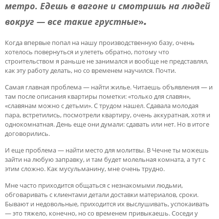
метро. Едешь в вагоне и смотришь на людей
.
вокруг — все такие грустные
»
Когда впервые попал на нашу производственную базу, очень
хотелось повернуться и улететь обратно, потому что
строительством я раньше не занимался и вообще не представлял,
как эту работу делать, но со временем научился. Почти.
Самая главная проблема — найти жилье. Читаешь объявления — и
там после описания квартиры пометки: «только для славян»,
«славянам можно с детьми». С трудом нашел. Сдавала молодая
пара, встретились, посмотрели квартиру, очень аккуратная, хотя и
однокомнатная. День еще они думали: сдавать или нет. Но в итоге
договорились.
И еще проблема — найти место для молитвы. В Чечне ты можешь
зайти на любую заправку, и там будет молельная комната, а тут с
этим сложно. Как мусульманину, мне очень трудно.
Мне часто приходится общаться с незнакомыми людьми,
обговаривать с клиентами детали доставки материалов, сроки.
Бывают и недовольные, приходится их выслушивать, успокаивать
— это тяжело, конечно, но со временем привыкаешь. Соседи у