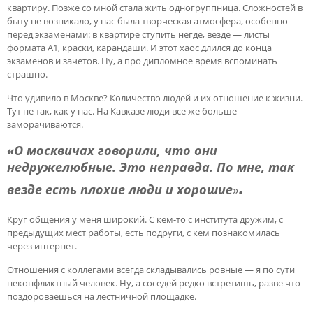
квартиру. Позже со мной стала жить одногруппница. Сложностей в
быту не возникало, у нас была творческая атмосфера, особенно
перед экзаменами: в квартире ступить негде, везде — листы
формата А1, краски, карандаши. И этот хаос длился до конца
экзаменов и зачетов. Ну, а про дипломное время вспоминать
страшно.
Что удивило в Москве? Количество людей и их отношение к жизни.
Тут не так, как у нас. На Кавказе люди все же больше
заморачиваются.
«О москвичах говорили, что они
недружелюбные. Это неправда. По мне, так
.
везде есть плохие люди и хорошие
»
Круг общения у меня широкий. С кем-то с института дружим, с
предыдущих мест работы, есть подруги, с кем познакомилась
через интернет.
Отношения с коллегами всегда складывались ровные — я по сути
неконфликтный человек. Ну, а соседей редко встретишь, разве что
поздороваешься на лестничной площадке.