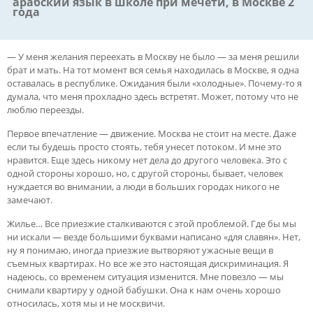
арабский язык в школе при мечети,
в Москве 2
года
— У меня желания переехать в Москву не было — за меня решили
брат и мать. На тот момент вся семья находилась в Москве, я одна
оставалась в республике. Ожидания были «холодные». Почему-то я
думала, что меня прохладно здесь встретят. Может, потому что не
люблю переезды.
Первое впечатление — движение. Москва не стоит на месте. Даже
если ты будешь просто стоять, тебя унесет потоком. И мне это
нравится. Еще здесь никому нет дела до другого человека. Это с
одной стороны хорошо, но, с другой стороны, бывает, человек
нуждается во внимании, а люди в больших городах никого не
замечают.
Жилье… Все приезжие сталкиваются с этой проблемой. Где бы мы
ни искали — везде большими буквами написано «для славян». Нет,
ну я понимаю, иногда приезжие вытворяют ужасные вещи в
съемных квартирах. Но все же это настоящая дискриминация. Я
надеюсь, со временем ситуация изменится. Мне повезло — мы
снимали квартиру у одной бабушки. Она к нам очень хорошо
относилась, хотя мы и не москвичи.