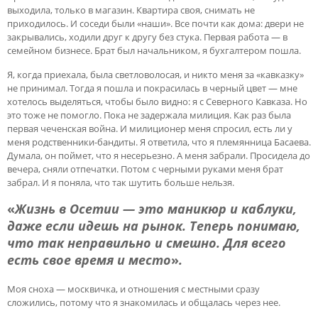
выходила, только в магазин. Квартира своя, снимать не
приходилось. И соседи были «наши». Все почти как дома: двери не
закрывались, ходили друг к другу без стука. Первая работа — в
семейном бизнесе. Брат был начальником, я бухгалтером пошла.
Я, когда приехала, была светловолосая, и никто меня за «кавказку»
не принимал. Тогда я пошла и покрасилась в черный цвет — мне
хотелось выделяться, чтобы было видно: я с Северного Кавказа. Но
это тоже не помогло. Пока не задержала милиция. Как раз была
первая чеченская война. И милиционер меня спросил, есть ли у
меня родственники-бандиты. Я ответила, что я племянница Басаева.
Думала, он поймет, что я несерьезно. А меня забрали. Просидела до
вечера, сняли отпечатки. Потом с черными руками меня брат
забрал. И я поняла, что так шутить больше нельзя.
«
Жизнь в Осетии — это маникюр и каблуки,
даже если идешь на рынок. Теперь понимаю,
что так неправильно и смешно. Для всего
есть свое время и место
»
.
Моя сноха — москвичка, и отношения с местными сразу
сложились, потому что я знакомилась и общалась через нее.