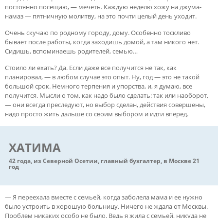
постоянно посещаю, — мечеть. Каждую неделю хожу на джума-
намаз — пятничную молитву, на это почти целый день уходит.
Очень скучаю по родному городу, дому. Особенно тоскливо
бывает после работы, когда заходишь домой, а там никого нет.
Сидишь, вспоминаешь родителей, семью…
Стоило ли ехать? Да. Если даже все получится не так, как
планировал, — в любом случае это опыт. Ну, год — это не такой
большой срок. Немного терпения и упорства, и, я думаю, все
получится. Мысли о том, как надо было сделать: так или наоборот,
— они всегда преследуют, но выбор сделан, действия совершены,
надо просто жить дальше со своим выбором и идти вперед.
ХАТИМА
42 года, из Северной Осетии, главный бухгалтер, в Москве 21
год
— Я переехала вместе с семьей, когда заболела мама и ее нужно
было устроить в хорошую больницу. Ничего не ждала от Москвы.
Проблем никаких особо не было. Ведь я жила с семьей, никуда не