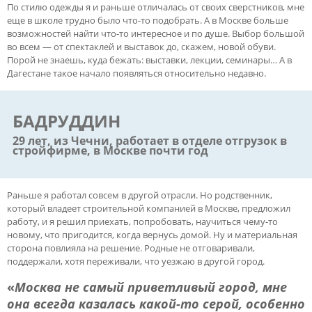
По стилю одежды я и раньше отличалась от своих сверстников, мне
еще в школе трудно было что-то подобрать. А в Москве больше
возможностей найти что-то интересное и по душе. Выбор большой
во всем — от спектаклей и выставок до, скажем, новой обуви.
Порой не знаешь, куда бежать: выставки, лекции, семинары… А в
Дагестане такое начало появляться относительно недавно.
БАДРУДДИН
29 лет, из Чечни, работает в отделе отгрузок в
стройфирме, в Москве почти год
Раньше я работал совсем в другой отрасли. Но родственник,
который владеет строительной компанией в Москве, предложил
работу, и я решил приехать, попробовать, научиться чему-то
новому, что пригодится, когда вернусь домой. Ну и материальная
сторона повлияла на решение. Родные не отговаривали,
поддержали, хотя переживали, что уезжаю в другой город.
«
Москва не самый приветливый город, мне
она всегда казалась какой-то серой, особенно