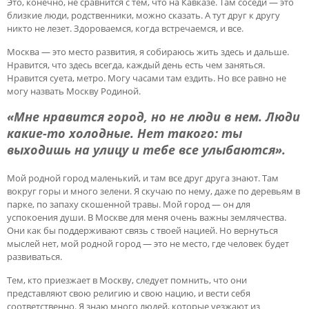
Это, конечно, не сравнится с тем, что на Кавказе. Там соседи — это
близкие люди, родственники, можно сказать. А тут друг к другу
никто не лезет. Здороваемся, когда встречаемся, и все.
Москва — это место развития, я собираюсь жить здесь и дальше.
Нравится, что здесь всегда, каждый день есть чем заняться.
Нравится суета, метро. Могу часами там ездить. Но все равно не
могу назвать Москву Родиной.
«Мне нравится город, но не люди в нем. Люди
какие-то холодные. Нет такого: ты
выходишь на улицу и тебе все улыбаются».
Мой родной город маленький, и там все друг друга знают. Там
вокруг горы и много зелени. Я скучаю по нему, даже по деревьям в
парке, по запаху скошенной травы. Мой город — он для
успокоения души. В Москве для меня очень важны землячества.
Они как бы поддерживают связь с твоей нацией. Но вернуться
мыслей нет, мой родной город — это не место, где человек будет
развиваться.
Тем, кто приезжает в Москву, следует помнить, что они
представляют свою религию и свою нацию, и вести себя
соответственно. Я знаю много людей, которые уезжают из