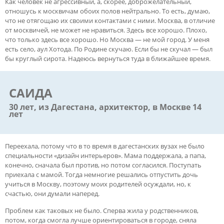
Как человек не агрессивный, а, скорее, доброжелательный,
отношусь к москвичам обоих полов нейтрально. То есть, думаю,
что не отягощаю их своими контактами с ними. Москва, в отличие
от москвичей, не может не нравиться. Здесь все хорошо. Плохо,
что только здесь все хорошо. Но Москва — не мой город. У меня
есть село, аул Хотода. По Родине скучаю. Если бы не скучал — был
бы круглый сирота. Надеюсь вернуться туда в ближайшее время.
САИДА
30 лет, из Дагестана, архитектор, в Москве 14
лет
Переехала, потому что в то время в дагестанских вузах не было
специальности «дизайн интерьеров». Мама поддержала, а папа,
конечно, сначала был против, но потом согласился. Поступать
приехала с мамой. Тогда немногие решались отпустить дочь
учиться в Москву, поэтому моих родителей осуждали, но, к
счастью, они думали наперед.
Проблем как таковых не было. Сперва жила у родственников,
потом, когда смогла лучше ориентироваться в городе, сняла