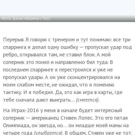
Фото: Денис Абрамов / ТАСС
Перерыв. Я говорю с тренером и тут понимаю: все три
спарринга я делал одну ошибку — пропускал удар под
ребро, открывался там, не ставил блок. А мой
соперник это понял и направленно бил туда. В
последнем спарринге я перестроился и уже не
пропускал удары. А он уже сконцентрировался на
моем слабом месте, не ожидал, что я поменяю
тактику. И я победил. Да, это как игра в карты, где
тебе сначала дают выиграть…
(смеется)
.
На Играх-2016 у меня в начале будет интересный
соперник — американец Стивен Лопес. Это его пятая
Олимпиада, он звезда, но… он младше моей мамы на
четыре года
(улыбается)
. В общем, Стивен уже не тот.