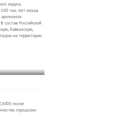
го округа,
00 тыс. лет на­зад.
 археологи
В состав Российской
кую, Кавказскую,
егодня на территории
в СКФО после
личество городских