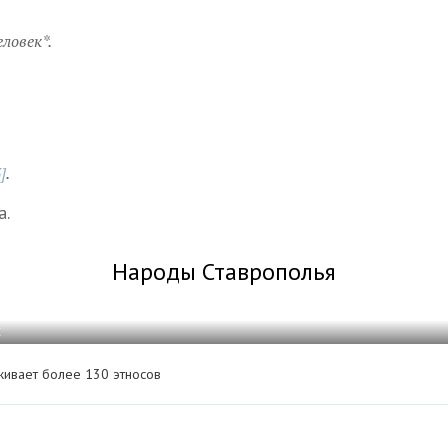
еловек*.
]
.
а.
Народы Ставрополья
С
живает более 130 этносов