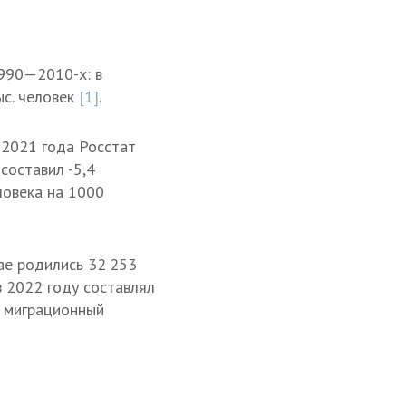
1990—2010-х: в
ыс. человек
[1]
.
С 2021 года Росстат
составил -5,4
ловека на 1000
ае родились 32 253
в 2022 году составлял
л миграционный