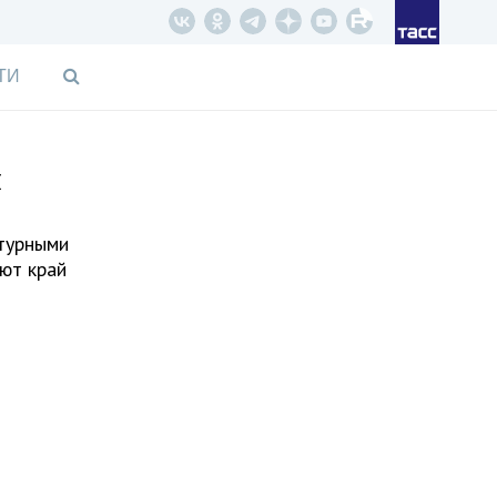
ТИ
я
ьтурными
яют край