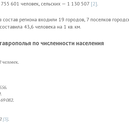
 755 601 человек, сельских — 1 130 507
[2]
.
 состав региона входили 19 городов, 7 поселков городск
оставила 43,6 человека на 1 кв. км.
таврополья по численности населения
 человек.
556.
.
69 082.
82
[3]
.