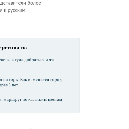
едставители более
 к русским.
ересовать:
ке: как туда добраться и что
м на горы. Как изменится город-
рез 5 лет
»: маршрут по казачьим местам