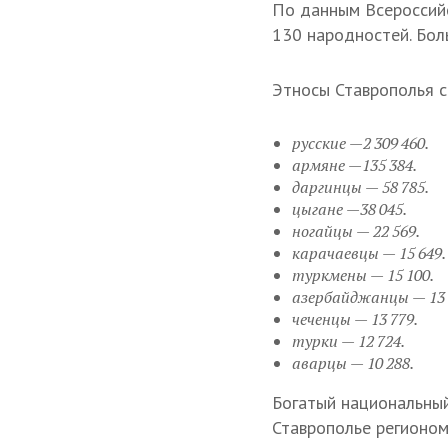
По данным Всероссийс
130 народностей. Бол
Этносы Ставрополья с
русские —2 309 460.
армяне —135 384.
даргинцы — 58 785.
цыгане —38 045.
ногайцы — 22 569.
карачаевцы — 15 649.
туркмены — 15 100.
азербайджанцы — 13 
чеченцы — 13 779.
турки — 12 724.
аварцы — 10 288.
Богатый национальный
Ставрополье регионом 