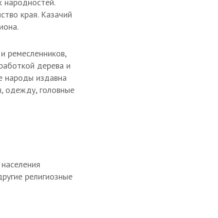
х народностей.
ство края. Казачий
иона.
и ремесленников,
работкой дерева и
ые народы издавна
, одежду, головные
 населения
другие религиозные