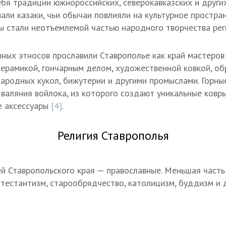
ебя традиции южнороссийских, северокавказских и други
али казаки, чьи обычаи повлияли на культурное простран
цы стали неотъемлемой частью народного творчества рег
ных этносов прославили Ставрополье как край мастеров 
ерамикой, гончарным делом, художественной ковкой, об
народных кукол, бижутерии и другими промыслами. Горн
валяния войлока, из которого создают уникальные ковры
е аксессуары
[4]
.
Религия Ставрополья
й Ставропольского края — православные. Меньшая часть
отестантизм, старообрядчество, католицизм, буддизм и 