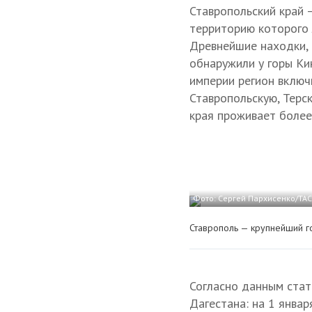
Ставропольский край 
территорию которого л
Древнейшие находки, 
обнаружили у горы Ки
империи регион включи
Ставропольскую, Терс
края проживает более
Фото: Сергей Пархисенко/ТА
Ставрополь — крупнейший г
Согласно данным стат
Дагестана: на 1 январ