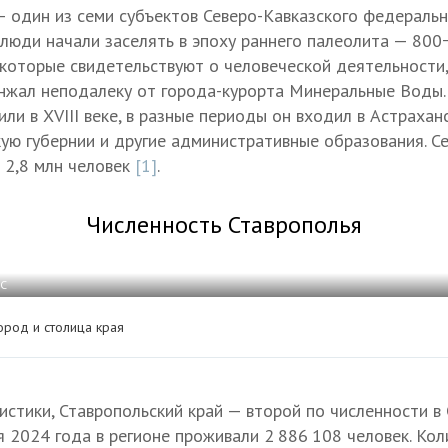
— один из семи субъектов Северо-Кавказского федерально
юди начали заселять в эпоху раннего палеолита — 800−1
которые свидетельствуют о человеческой деятельности,
нжал неподалеку от города-курорта Минеральные Воды. 
ли в XVIII веке, в разные периоды он входил в Астраханс
кую губернии и другие административные образования. С
 2,8 млн человек
[1]
.
Численность Ставрополья
СС
ород и столица края
истики, Ставропольский край — второй по численности 
я 2024 года в регионе проживали 2 886 108 человек. Ко