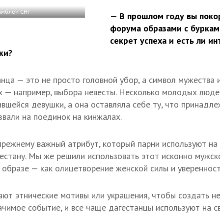
амблеи СНГ
— В прошлом году вы поко
форума образами с бурками
секрет успеха и есть ли и
жи?
нца — это не просто головной убор, а символ мужества и
х — например, выбора невесты. Несколько молодых люде
вшейся девушки, а она оставляла себе ту, что принадле
 звали на поединок на кинжалах.
прежнему важный атрибут, который парни используют на
гестану. Мы же решили использовать этот исконно мужск
образе — как олицетворение женской силы и уверенност
ют этнические мотивы или украшения, чтобы создать н
начимое событие, и все чаще дагестанцы используют на 