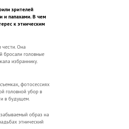
рили зрителей
 и папахами. В чем
нтерес к этническим
 чести. Она
й бросали головные
жала избраннику.
 съемках, фотосессиях
ой головной убор в
и в будущем.
езабываемый образ на
свадьбах этнический