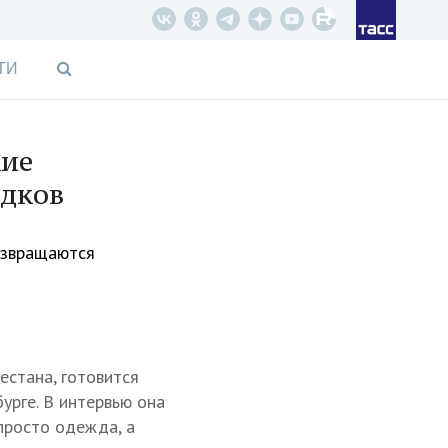
ТИ
кие
едков
озвращаются
естана, готовится
урге. В интервью она
 просто одежда, а