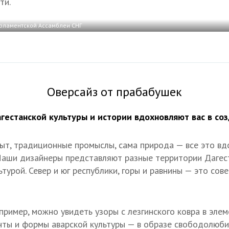
ти.
рламентской Ассамблеи СНГ
Оверсайз от прабабушек
гестанской культуры и истории вдохновляют вас в со
ыт, традиционные промыслы, сама природа — все это вд
Наши дизайнеры представляют разные территории Дагес
турой. Север и юг республики, горы и равнины — это со
апример, можно увидеть узоры с лезгинского ковра в эл
нты и формы аварской культуры — в образе свободолюб