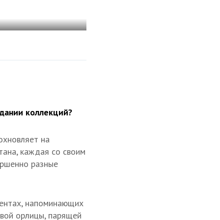
здании коллекций?
охновляет на
тана, каждая со своим
вершенно разные
ементах, напоминающих
ивой орлицы, парящей