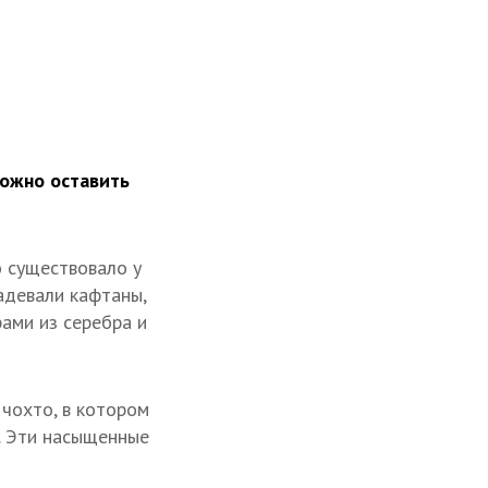
кой Ассамблеи СНГ
ожно оставить
о существовало у
адевали кафтаны,
ами из серебра и
чохто, в котором
. Эти насыщенные