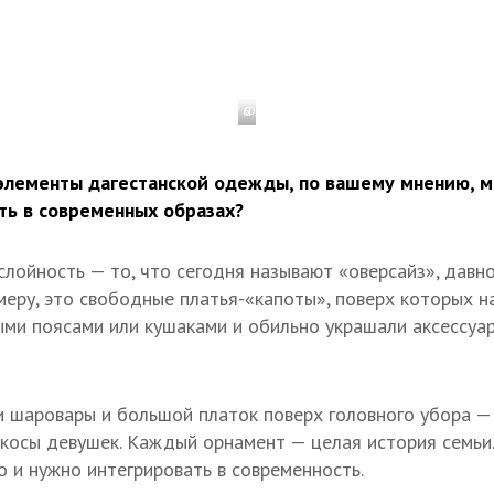
1 / 6
Фото: © пресс-служба Межпарламентс
элементы дагестанской одежды, по вашему мнению, м
ть в современных образах?
слойность — то, что сегодня называют «оверсайз», давн
меру, это свободные платья-«капоты», поверх которых н
ми поясами или кушаками и обильно украшали аксессуар
 шаровары и большой платок поверх головного убора — 
косы девушек. Каждый орнамент — целая история семьи
 и нужно интегрировать в современность.