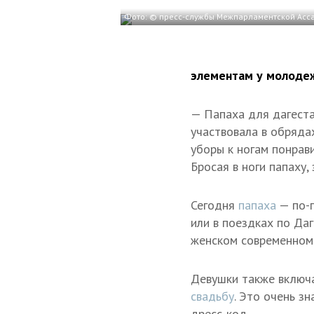
Фото: © пресс-службы Межпарламентской Асс
элементам у молоде
— Папаха для дагеста
участвовала в обряда
уборы к ногам понрави
Бросая в ноги папаху,
Сегодня
папаха
— по-
или в поездках по Да
женском современном 
Девушки также включа
свадьбу
. Это очень з
дресс-код.