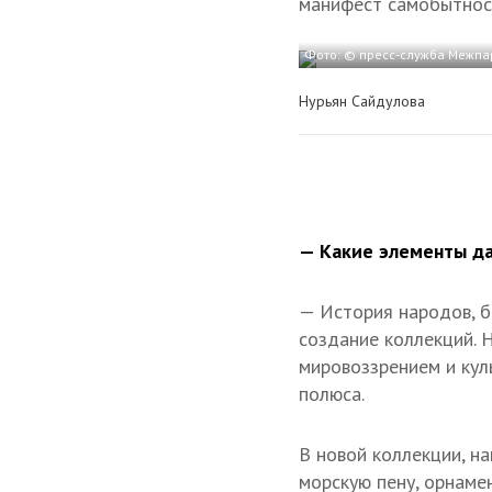
манифест самобытнос
Фото: © пресс-служба Межпа
Нурьян Сайдулова
— Какие элементы да
— История народов, б
создание коллекций. 
мировоззрением и куль
полюса.
В новой коллекции, н
морскую пену, орнаме