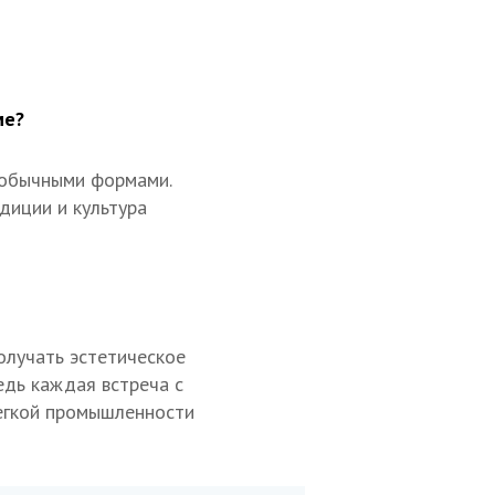
ме?
еобычными формами.
диции и культура
олучать эстетическое
едь каждая встреча с
егкой промышленности