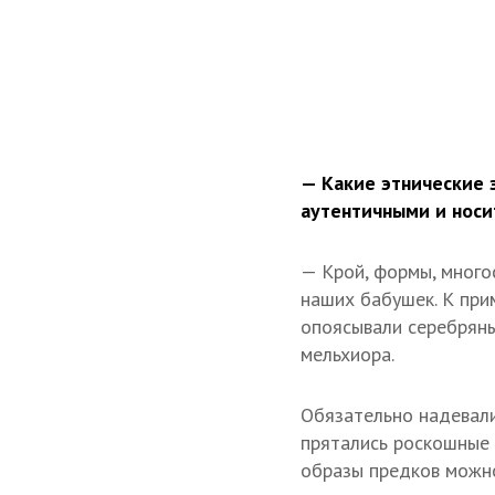
— Какие этнические 
аутентичными и носи
— Крой, формы, много
наших бабушек. К при
опоясывали серебряны
мельхиора.
Обязательно надевали
прятались роскошные 
образы предков можно