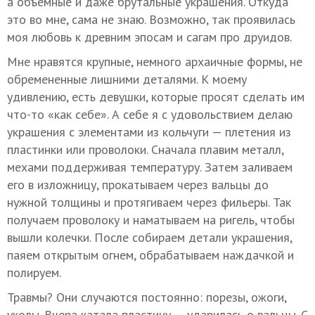
а объемные и даже брутальные украшения. Откуда
это во мне, сама не знаю. Возможно, так проявилась
моя любовь к древним эпосам и сагам про друидов.
Мне нравятся крупные, немного архаичные формы, не
обремененные лишними деталями. К моему
удивлению, есть девушки, которые просят сделать им
что-то «как себе». А себе я с удовольствием делаю
украшения с элементами из кольчуги — плетения из
пластинки или проволоки. Сначала плавим металл,
мехами поддерживая температуру. Затем заливаем
его в изложницу, прокатываем через вальцы до
нужной толщины и протягиваем через фильеры. Так
получаем проволоку и наматываем на ригель, чтобы
вышли колечки. После собираем детали украшения,
паяем открытым огнем, обрабатываем наждачкой и
полируем.
Травмы? Они случаются постоянно: порезы, ожоги,
уколы. Вчера катала пластину — ударилась о вальцы. С