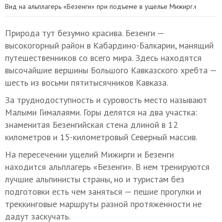
Вид на альплагерь «Безенги» при подъеме в ущелье Мижирги
Природа тут безумно красива. Безенги —
высокогорный район в Кабардино-Балкарии, манящий
путешественников со всего мира. Здесь находятся
высочайшие вершины Большого Кавказского хребта —
шесть из восьми пятитысячников Кавказа.
За труднодоступность и суровость место называют
Малыми Гималаями. Горы делятся на два участка:
знаменитая Безенгийская стена длиной в 12
километров и 15-километровый Северный массив.
На пересечении ущелий Мижирги и Безенги
находится альплагерь «Безенги». В нем тренируются
лучшие альпинисты страны, но и туристам без
подготовки есть чем заняться — пешие прогулки и
треккинговые маршруты разной протяженности не
дадут заскучать.