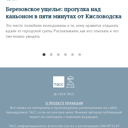
Березовское ущелье: прогулка над
каньоном в пяти минутах от Кисловодска
Это место полюбили молодожены и те, кому нравится отдыхать
вдали от городской суеты. Рассказываем, как его отыскать и что
там можно увидеть
© 2026 ТАСС
О ПРОЕКТЕ
РЕДАКЦИЯ
Все права на материалы и произведения, размещенные на сайте,
принадлежат ТАСС, если не указано иное. Мнение авторов публикаций
может не совпадать с мнением редакции.
ТАСС, информационное агентство (св-во о регистрации СМИ № 3 247