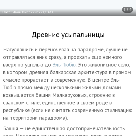
1 / 4
Фото: Иван Высочинский/ТАСС
Древние усыпальницы
Нагулявшись и переночевав на парадроме, лучше не
отправляться вниз сразу, а проехать еще немного
вверх по ущелью до
Эль-Тюбю
. Это живописное село,
в котором древняя балкарская архитектура в прямом
смысле прорастает в современную. В центре Эль-
Тюбю прямо между несколькими жилыми домами
возвышается башня Малкаруковых, строение в
сванском стиле, единственное в своем роде в
республике (если не считать современную стилизацию
на территории парадрома).
Башня — не единственная достопримечательность
села. Недалеко от нее, за мостиком, возвышается