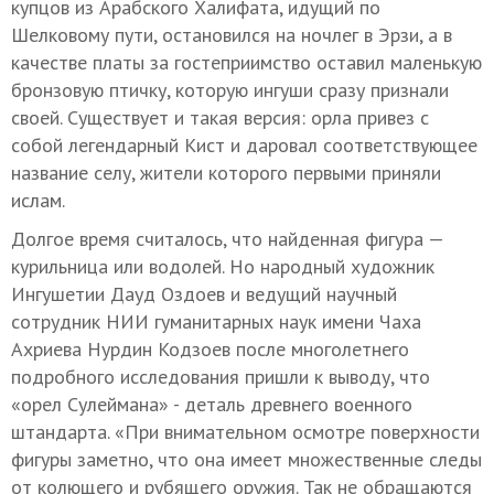
купцов из Арабского Халифата, идущий по
Шелковому пути, остановился на ночлег в Эрзи, а в
качестве платы за гостеприимство оставил маленькую
бронзовую птичку, которую ингуши сразу признали
своей. Существует и такая версия: орла привез с
собой легендарный Кист и даровал соответствующее
название селу, жители которого первыми приняли
ислам.
Долгое время считалось, что найденная фигура —
курильница или водолей. Но народный художник
Ингушетии Дауд Оздоев и ведущий научный
сотрудник НИИ гуманитарных наук имени Чаха
Ахриева Нурдин Кодзоев после многолетнего
подробного исследования пришли к выводу, что
«орел Сулеймана» - деталь древнего военного
штандарта. «При внимательном осмотре поверхности
фигуры заметно, что она имеет множественные следы
от колющего и рубящего оружия. Так не обращаются