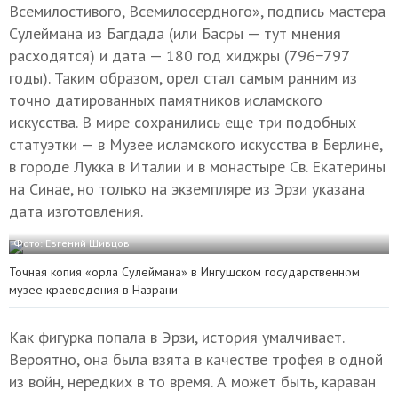
Всемилостивого, Всемилосердного», подпись мастера
Сулеймана из Багдада (или Басры — тут мнения
расходятся) и дата — 180 год хиджры (796−797
годы). Таким образом, орел стал самым ранним из
точно датированных памятников исламского
искусства. В мире сохранились еще три подобных
статуэтки — в Музее исламского искусства в Берлине,
в городе Лукка в Италии и в монастыре Св. Екатерины
на Синае, но только на экземпляре из Эрзи указана
дата изготовления.
Фото: Евгений Шивцов
Точная копия «орла Сулеймана» в
Ингушском государственном
музее краеведения в Назрани
Как фигурка попала в Эрзи, история умалчивает.
Вероятно, она была взята в качестве трофея в одной
из войн, нередких в то время. А может быть, караван