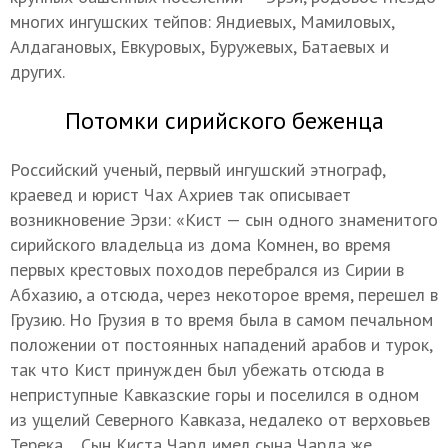
многих ингушских тейпов: Яндиевых, Мамиловых,
Алдагановых, Евкуровых, Буружевых, Батаевых и
других.
Потомки сирийского беженца
Российский ученый, первый ингушский этнограф,
краевед и юрист Чах Ахриев так описывает
возникновение Эрзи: «Кист — сын одного знаменитого
сирийского владельца из дома Комнен, во время
первых крестовых походов перебрался из Сирии в
Абхазию, а отсюда, через некоторое время, перешел в
Грузию. Но Грузия в то время была в самом печальном
положении от постоянных нападений арабов и турок,
так что Кист принужден был убежать отсюда в
неприступные Кавказские горы и поселился в одном
из ущелий Северного Кавказа, недалеко от верховьев
Терека… Сын Киста Чард имел сына Чарда же.