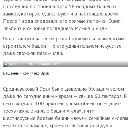
Последний построил в Эрзи 16 осадных башен и
замков, которые существуют и в настоящее время.
После Чарда следовали его прямые потомки: Эдип,
Эльбиаз и сыновья последнего Мамил и Янд».
Янд стал основателем рода Яндиевых и знаменитым
строителем башен — о его удивительном искусстве
даже сложили песнь-илли.
Фото: Михаил Джапаридзе/ТАСС
Башенный комплекс Эрзи
Средневековый Эрзи было довольно большим селом
даже по сегодняшним меркам — свыше 60 гектаров. В
него входило 100 архитектурных объектов — двух-
трехэтажные жилые башни «гала», пяти-
шестиярусные боевые башни «воув», семейные склепы
«малхар кашамаш», храмы и святилища «цуу» и