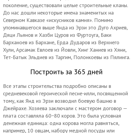
поколение, существовали целые строительные кланы.
До нас дошли некоторые имена знаменитых на
Северном Кавказе «искусников камня». Помимо
упоминавшегося выше Янда из Эрзи это Дуго Ахриев,
Дяци Льянов и Хазби Цуров из Фуртоуга, Баки
Барханоев из Бархане, Ерда Дударов из Верхнего
Хули, Арсамак Евлоев из Йовли, Хинг Ханиев из Хяни,
Тет-Батык Эльдиев из Таргим, Полонкоевы из Пялинга.
Построить за 365 дней
Все этапы строительства подробно описаны в
средневековой героической песне-илли, посвященной
тому, как Янд из Эрзи возводил боевую башню в
Джейрахе. Хозяева заключали с мастером договор —
плата составляла 60−80 коров. Это была условная
денежная единица: одна корова могла равняться,
например, 10 овцам, набору медной посуды или