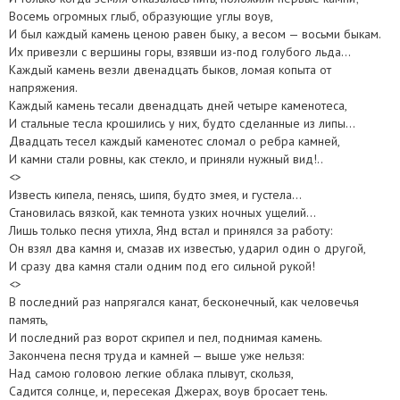
Восемь огромных глыб, образующие углы воув,
И был каждый камень ценою равен быку, а весом — восьми быкам.
Их привезли с вершины горы, взявши из-под голубого льда…
Каждый камень везли двенадцать быков, ломая копыта от
напряжения.
Каждый камень тесали двенадцать дней четыре каменотеса,
И стальные тесла крошились у них, будто сделанные из липы…
Двадцать тесел каждый каменотес сломал о ребра камней,
И камни стали ровны, как стекло, и приняли нужный вид!..
<>
Известь кипела, пенясь, шипя, будто змея, и густела…
Становилась вязкой, как темнота узких ночных ущелий…
Лишь только песня утихла, Янд встал и принялся за работу:
Он взял два камня и, смазав их известью, ударил один о другой,
И сразу два камня стали одним под его сильной рукой!
<>
В последний раз напрягался канат, бесконечный, как человечья
память,
И последний раз ворот скрипел и пел, поднимая камень.
Закончена песня труда и камней — выше уже нельзя:
Над самою головою легкие облака плывут, скользя,
Садится солнце, и, пересекая Джерах, воув бросает тень.