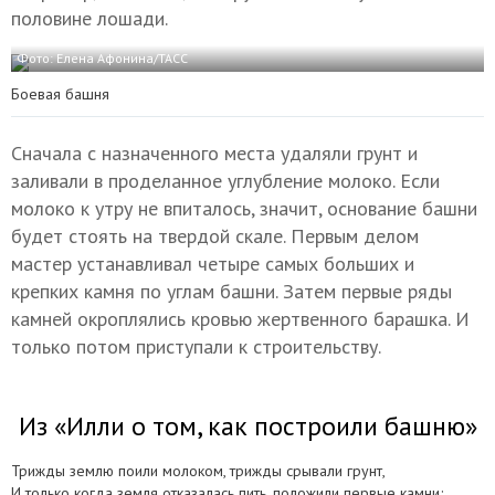
половине лошади.
Фото: Елена Афонина/ТАСС
Боевая башня
Сначала с назначенного места удаляли грунт и
заливали в проделанное углубление молоко. Если
молоко к утру не впиталось, значит, основание башни
будет стоять на твердой скале. Первым делом
мастер устанавливал четыре самых больших и
крепких камня по углам башни. Затем первые ряды
камней окроплялись кровью жертвенного барашка. И
только потом приступали к строительству.
Из «Илли о том, как построили башню»
Трижды землю поили молоком, трижды срывали грунт,
И только когда земля отказалась пить, положили первые камни;