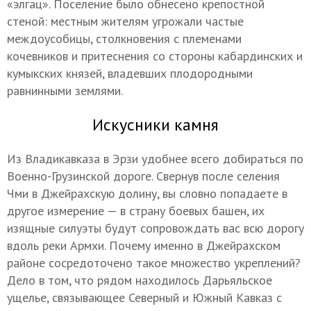
«элгац». Поселение было обнесено крепостной
стеной: местным жителям угрожали частые
междоусобицы, столкновения с племенами
кочевников и притеснения со стороны кабардинских и
кумыкских князей, владевших плодородными
равнинными землями.
Искусники камня
Из Владикавказа в Эрзи удобнее всего добираться по
Военно-Грузинской дороге. Свернув после селения
Чми в Джейрахскую долину, вы словно попадаете в
другое измерение — в страну боевых башен, их
изящные силуэты будут сопровождать вас всю дорогу
вдоль реки Армхи. Почему именно в Джейрахском
районе сосредоточено такое множество укреплений?
Дело в том, что рядом находилось Дарьяльское
ущелье, связывающее Северный и Южный Кавказ с