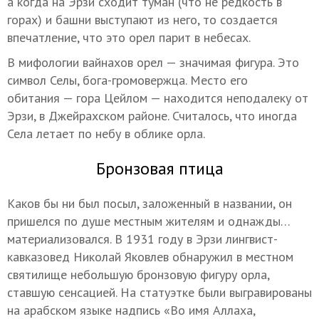
а когда на Эрзи сходит туман (что не редкость в
горах) и башни выступают из него, то создается
впечатление, что это орел парит в небесах.
В мифологии вайнахов орел — значимая фигура. Это
символ Селы, бога-громовержца. Место его
обитания — гора Цейлом — находится неподалеку от
Эрзи, в Джейрахском районе. Считалось, что иногда
Села летает по небу в облике орла.
Бронзовая птица
Каков бы ни был посыл, заложенный в названии, он
пришелся по душе местным жителям и однажды…
материализовался. В 1931 году в Эрзи лингвист-
кавказовед Николай Яковлев обнаружил в местном
святилище небольшую бронзовую фигуру орла,
ставшую сенсацией. На статуэтке были выгравированы
на арабском языке надпись «Во имя Аллаха,