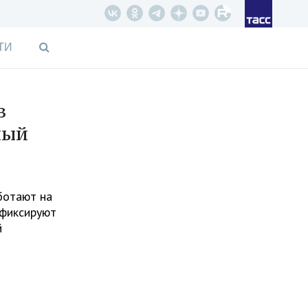
ТИ
з
ный
ботают на
 фиксируют
й