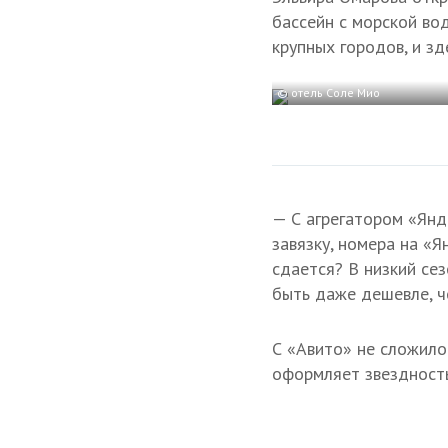
бассейн с морской во
крупных городов, и зд
© отель Соле Мио
— С агрегатором «Янд
завязку, номера на «Я
сдается? В низкий сез
быть даже дешевле, ч
С «Авито» не сложило
оформляет звездность