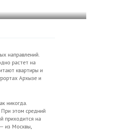
ых направлений.
одно растет на
читают квартиры и
урортах Архызе и
к никогда.
. При этом средний
ий приходится на
— из Москвы,