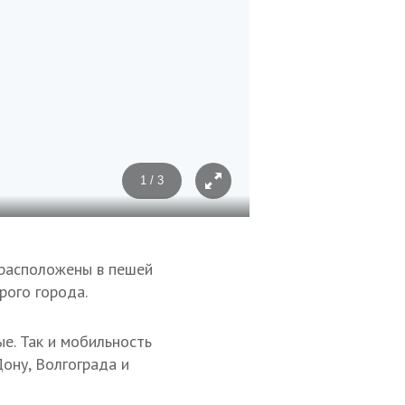
1 / 3
© Ахмат Байсиев
 расположены в пешей
рого города.
ые. Так и мобильность
Дону, Волгограда и