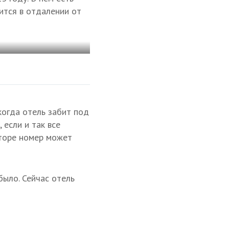
ится в отдалении от
когда отель забит под
 если и так все
аторе номер может
было. Сейчас отель