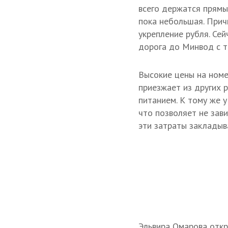
всего держатся прямы
пока небольшая. Прич
укрепление рубля. Се
дорога до Минвод с т
Высокие цены на номе
приезжает из других 
питанием. К тому же у
что позволяет не зав
эти затраты закладыв
Эльвира Омарова откр