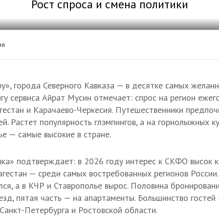
Рост спроса и смена политики
ия
у», города Северного Кавказа — в десятке самых желанн
гу сервиса Айрат Мусин отмечает: спрос на регион ежег
агестан и Карачаево-Черкесия. Путешественники предпо
ей. Растет популярность глэмпингов, а на горнолыжных к
ье — самые высокие в стране.
ка» подтверждает: в 2026 году интерес к СКФО высок ка
агестан — среди самых востребованных регионов России
ился, а в КЧР и Ставрополье вырос. Половина бронирован
езд, пятая часть — на апартаменты. Большинство гостей 
 Санкт-Петербурга и Ростовской области.