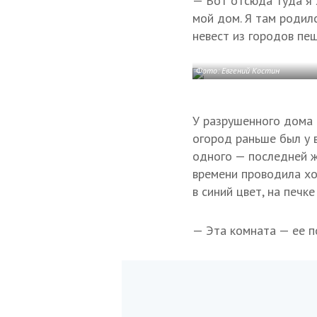
— Вот отсюда туда я 
мой дом. Я там родилс
невест из городов пеш
Фото: Евгений Костин
У разрушенного дома 
огород раньше был у в
одного — последней ж
времени проводила хо
в синий цвет, на печке
— Эта комната — ее п