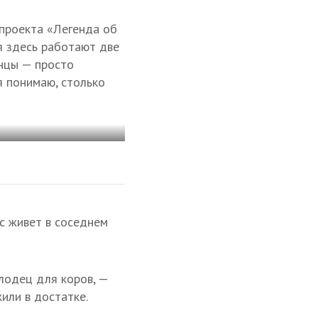
 проекта «Легенда об
я здесь работают две
инцы — просто
 я понимаю, столько
ас живет в соседнем
олодец для коров, —
или в достатке.