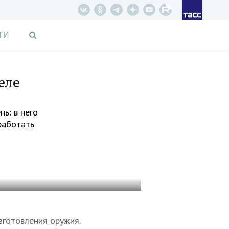
ТИ
еле
ь: в него
 работать
зготовления оружия.