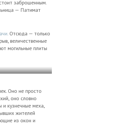
 стоит заброшенным.
ельница — Патимат
ачи.
Отсюда — только
брыв, величественные
ают могильные плиты
ек. Оно не просто
кий, оно словно
 и кузнечные меха,
 бывших жителей
ющие из окон и