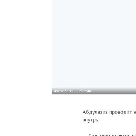
Фото: Евгений Костин
Абдулазиз проводит э
внутрь.