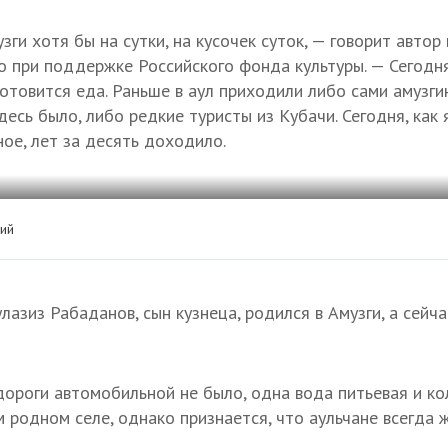
ги хотя бы на сутки, на кусочек суток, — говорит автор
о при поддержке Российского фонда культуры. — Сегодн
 готовится еда. Раньше в аул приходили либо сами амузг
десь было, либо редкие туристы из Кубачи. Сегодня, как
ное, лет за десять доходило.
ий
азиз Рабаданов, сын кузнеца, родился в Амузги, а сейч
 дороги автомобильной не было, одна вода питьевая и к
 родном селе, однако признается, что аульчане всегда ж