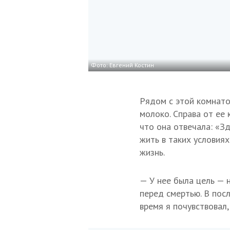
Фото: Евгений Костин
Рядом с этой комнато
молоко. Справа от ее 
что она отвечала: «Зд
жить в таких условия
жизнь.
— У нее была цель — н
перед смертью. В посл
время я почувствовал,