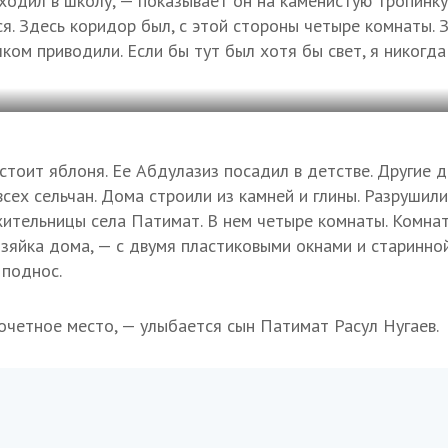
ходил в школу, — показывает он на каменистую тропинку
я. Здесь коридор был, с этой стороны четыре комнаты. 
ком приводили. Если бы тут был хотя бы свет, я никогда
стоит яблоня. Ее Абдулазиз посадил в детстве. Другие д
сех сельчан. Дома строили из камней и глины. Разрушили
ительницы села Патимат. В нем четыре комнаты. Комнат
зяйка дома, — с двумя пластиковыми окнами и старинно
 поднос.
очетное место, — улыбается сын Патимат Расул Нугаев.