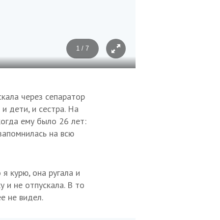
1 / 7
Фото: Евгений Костин
скала через сепаратор
и дети, и сестра. На
когда ему было 26 лет:
запомнилась на всю
 я курю, она ругала и
у и не отпускала. В то
е не видел.