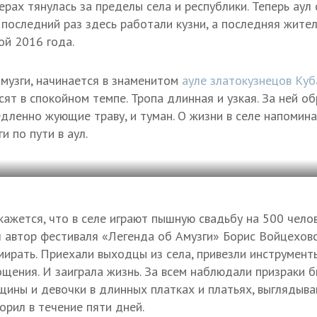
ерах тянулась за пределы села и республики. Теперь аул
 последний раз здесь работали кузни, а последняя жит
ой 2016 года.
Амузги, начинается в знаменитом
ауле златокузнецов Куб
ят в спокойном темпе. Тропа длинная и узкая. За ней о
медленно жующие траву, и туман. О жизни в селе напомин
 по пути в аул.
кажется, что в селе играют пышную свадьбу на 500 челов
л автор фестиваля «Легенда об Амузги» Борис Войцеховс
ирать. Приехали выходцы из села, привезли инструменты
гощения. И заиграла жизнь. За всем наблюдали призраки
ины и девочки в длинных платках и платьях, выглядыва
орил в течение пяти дней.