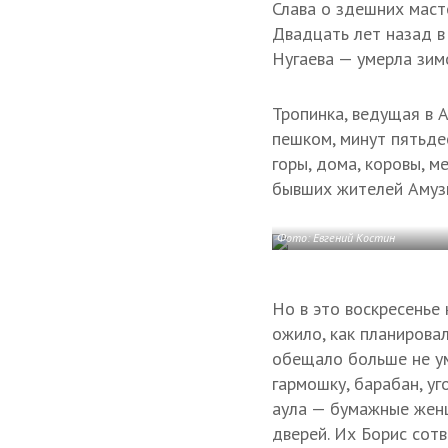
Слава о здешних маст
Двадцать лет назад в
Нугаева — умерла зим
Тропинка, ведущая в 
пешком, минут пятьдес
горы, дома, коровы, 
бывших жителей Амузги
Фото: Евгений Костин
Но в это воскресенье 
ожило, как планирова
обещало больше не ум
гармошку, барабан, у
аула — бумажные женщ
дверей. Их Борис сотв