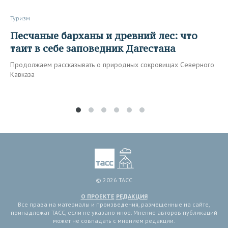
Туризм
Песчаные барханы и древний лес: что
таит в себе заповедник Дагестана
Продолжаем рассказывать о природных сокровищах Северного
Кавказа
© 2026 ТАСС
О ПРОЕКТЕ
РЕДАКЦИЯ
Все права на материалы и произведения, размещенные на сайте,
принадлежат ТАСС, если не указано иное. Мнение авторов публикаций
может не совпадать с мнением редакции.