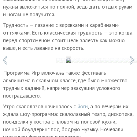
нужны выложиться по полной, ведь дать отдых рукам
и ногам не получится.
Трудность — лазание с веревками и карабинами-
оттяжками. Есть классическая трудность — это когда
перед спортсменом стоит цель залезть как можно
выше, и есть лазание на скорость.
1 / 25
Фото: Никита Тереклинский/ТАСС
Программа Игр включала также фестиваль
альпинизма в скальном классе, где было множество
трудных заданий, например эвакуация условного
пострадавшего.
Утро скалолазов начиналось с
йоги
, а по вечерам их
ждала шоу-программа: скалолазный театр, дискотека,
посиделки у костра с пловом из полевой кухни,
ночной боулдеринг под бодрую музыку. Ночевали
участники фестиваля в палатках.