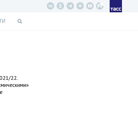
ТИ
021/22.
смическими»
е