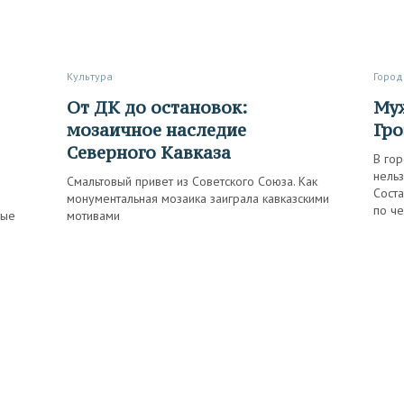
Культура
Город
От ДК до остановок:
Мужчинам сюда нельзя, или
мозаичное наследие
Гро
Северного Кавказа
В гор
нельз
Смальтовый привет из Советского Союза. Как
Соста
монументальная мозаика заиграла кавказскими
по че
ные
мотивами