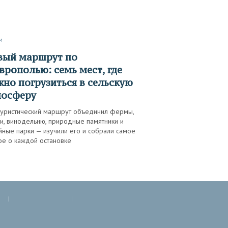
м
врополью: семь мест, где
но погрузиться в сельскую
мосферу
туристический маршрут объединил фермы,
и, винодельню, природные памятники и
йные парки — изучили его и собрали самое
ое о каждой остановке