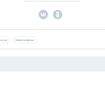
кесия
Инфографика