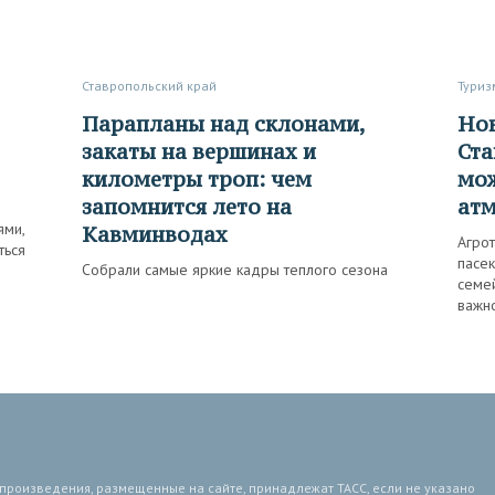
Ставропольский край
Туриз
Парапланы над склонами,
Новый маршрут по
закаты на вершинах и
Ста
километры троп: чем
мож
запомнится лето на
ат
ями,
Кавминводах
Агро
ться
пасек
Собрали самые яркие кадры теплого сезона
семе
важн
 произведения, размещенные на сайте, принадлежат ТАСС, если не указано