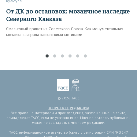
Культура
От ДК до остановок: мозаичное наследие
Северного Кавказа
Смальтовый привет из Советского Союза. Как монументальная
мозаика заиграла кавказскими мотивами
© 2026 ТАСС
О ПРОЕКТЕ
РЕДАКЦИЯ
Все права на материалы и произведения, размещенные на сайте,
принадлежат ТАСС, если не указано иное. Мнение авторов публикаций
может не совпадать с мнением редакции.
ТАСС, информационное агентство (св-во о регистрации СМИ № 3 247