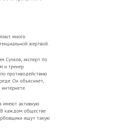
вляют много
тенциальной жертвой.
м Сучков, эксперт по
 и тренер
 по противодействию
еде. Он объясняет,
 интернете.
а имеют активную
. В каждом обществе
вербовщики ищут такую