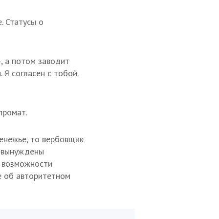
. Статусы о
, а потом заводит
 Я согласен с тобой.
промат.
денежье, то вербовщик
и вынуждены
о возможности
е об авторитетном