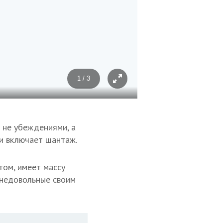
1 / 3
Фото: Денис Абрамов
 не убеждениями, а
 и включает шантаж.
том, имеет массу
 недовольные своим