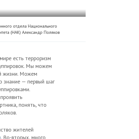
нного отдела Национального
итета (НАК) Александр Поляков
 мире есть терроризм
руппировок. Мы можем
й жизни. Можем
то знание — первый шаг
уппировками.
 проявить
ртника, понять, что
оляков.
нство жителей
и
. Во-вторых, много