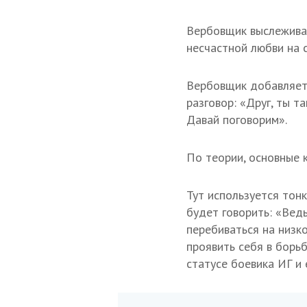
Вербовщик выслеживае
несчастной любви на 
Вербовщик добавляетс
разговор: «Друг, ты т
Давай поговорим».
По теории, основные к
Тут используется тон
будет говорить: «Вед
перебиваться на низк
проявить себя в борь
статусе боевика ИГ и е