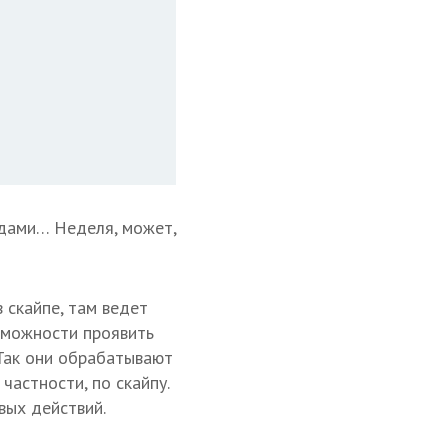
одами… Неделя, может,
 скайпе, там ведет
озможности проявить
 Так они обрабатывают
частности, по скайпу.
вых действий.