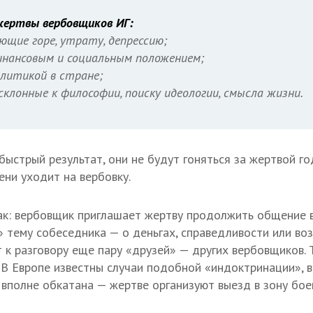
ертвы вербовщиков ИГ:
ющие горе, утрату, депрессию;
инансовым и социальным положением;
литикой в стране;
склонные к философии, поиску идеологии, смысла жизни.
быстрый результат, они не будут гоняться за жертвой г
ени уходит на вербовку.
ак: вербовщик приглашает жертву продолжить общение в
» тему собеседника — о деньгах, справедливости или в
т к разговору еще пару «друзей» — других вербовщиков.
 В Европе известны случаи подобной «индоктринации», в 
вполне обкатана — жертве организуют выезд в зону бое