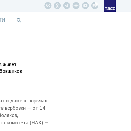
ТИ
в живет
рбовщиков
ах и даже в тюрьмах.
в вербовки — от 14
Поляков,
го комитета (НАК) —