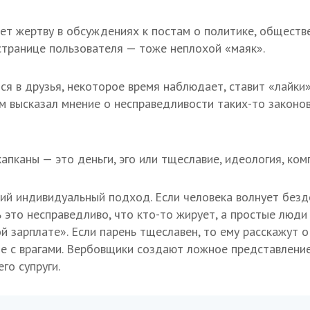
т жертву в обсуждениях к постам о политике, обществе
странице пользователя — тоже неплохой «маяк».
я в друзья, некоторое время наблюдает, ставит «лайки»
ам высказал мнение о несправедливости таких-то законов.
апканы — это деньги, эго или тщеславие, идеология, ком
кий индивидуальный подход. Если человека волнует без
ь это несправедливо, что кто-то жирует, а простые люд
ой зарплате». Если парень тщеславен, то ему расскажут 
бе с врагами. Вербовщики создают ложное представлени
го супруги.