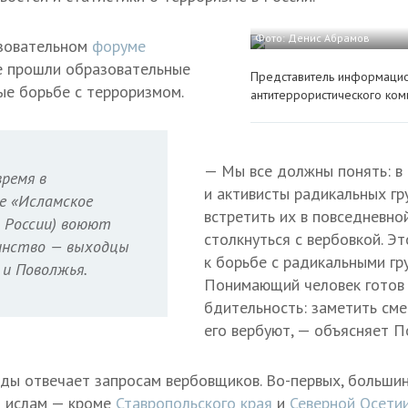
Фото: Денис Абрамов
зовательном
форуме
е прошли образовательные
Представитель информацио
е борьбе с терроризмом.
антитеррористического ком
— Мы все должны понять: в
ремя в
и активисты радикальных г
е «Исламское
встретить их в повседневно
в России) воюют
столкнуться с вербовкой. Э
шинство — выходцы
к борьбе с радикальными гр
 и Поволжья.
Понимающий человек готов
бдительность: заметить сме
его вербуют, — объясняет П
ы отвечает запросам вербовщиков. Во-первых, больши
т ислам — кроме
Ставропольского края
и
Северной Осети