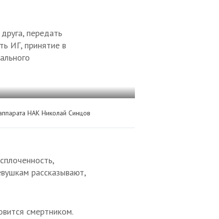
друга, передать
ть ИГ, принятие в
нального
аппарата НАК Николай Синцов
сплоченность,
евушкам рассказывают,
овится смертником.