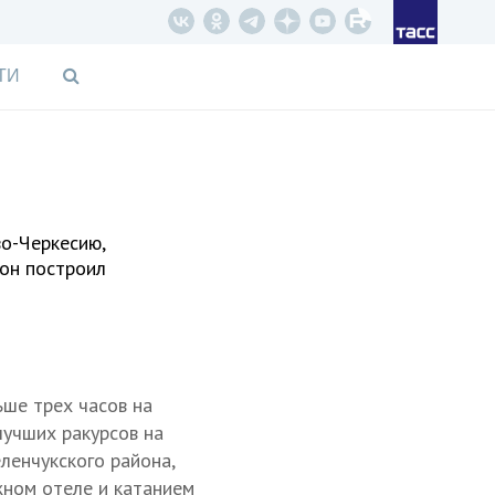
ТИ
во-Черкесию,
 он построил
ьше трех часов на
лучших ракурсов на
еленчукского района,
жном отеле и катанием