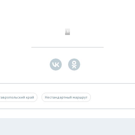
1 / 13
Фото: Андрей Белавин/ТАСС
тавропольский край
Нестандартный маршрут