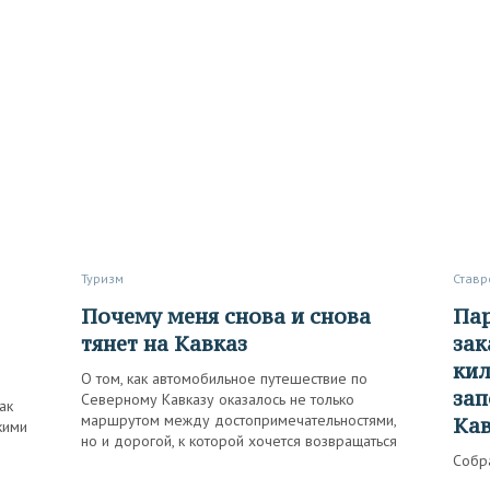
Туризм
Став
Почему меня снова и снова
Парапланы над склонами,
тянет на Кавказ
зак
кил
О том, как автомобильное путешествие по
зап
Северному Кавказу оказалось не только
ак
маршрутом между достопримечательностями,
Ка
кими
но и дорогой, к которой хочется возвращаться
Собр