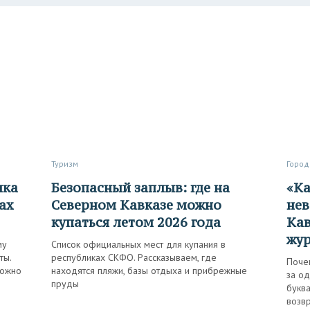
Туризм
Город
Безопасный заплыв: где на
«Кажется, к такой красоте
ах
Северном Кавказе можно
нев
купаться летом 2026 года
Кав
жур
му
Список официальных мест для купания в
ты.
республиках СКФО. Рассказываем, где
Поче
можно
находятся пляжи, базы отдыха и прибрежные
за од
пруды
буква
возвр