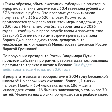
«Таким образом, объем ежегодной субсидии на санаторно-
курортное лечение увеличится с 30,4 миллиона рублей до
57,6 миллиона рублей. Это позволит увеличить число
получателей с 336 до 520 человек. Кроме того,
продлевается срок реализации этой меры поддержки до
2030 года. Изначально она была рассчитана до 2026
года», — сообщили в пресс-службе главы и правительства
Северной Осетии по итогам встречи премьера региона
Бориса Джанаева с директором департамента
межбюджетных отношений Министерства финансов России
Ларисой Ерошкиной.
По поручению президента России Владимира Путина
продлили действие программы реабилитации пострадавших
в результате теракта в школе в Беслане.
Она будет
действовать еще 4 года, до 2030 года.
В результате захвата террористами в 2004 году бесланской
школы № 1 в заложниках оказались более 1,2 тысячи
человек. Погибли 334 человека, из них 186 — дети.
Инвалидами стали 126 бывших заложников, в том числе 70
детей. Многие из них до сих пор нуждаются в реабилитации.