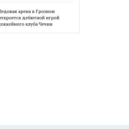
Ледовая арена в Грозном
откроется дебютной игрой
хоккейного клуба Чечни