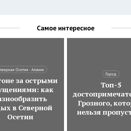
Самое интересное
еверная Осетия - Алания
Город
гоне за острыми
Топ-5
ущениями: как
достопримечат
азнообразить
Грозного, кот
дых в Северной
нельзя пропус
Осетии