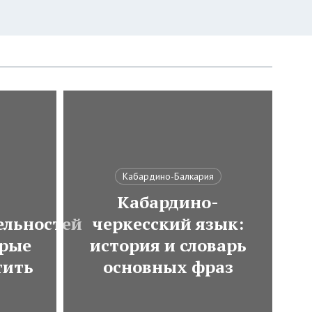
Кабардино-Балкария
Кабардино-
ельностей
черкесский язык:
орые
история и словарь
тить
основных фраз