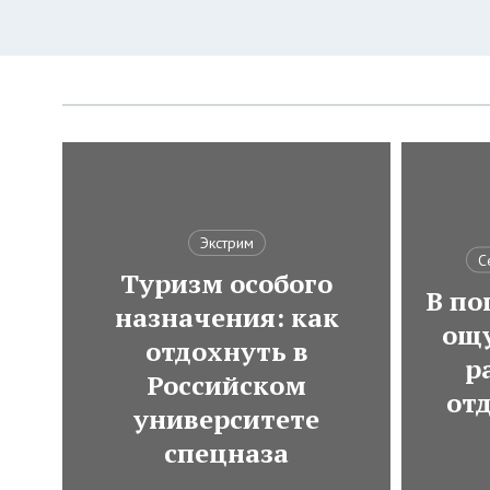
Экстрим
С
Туризм особого
В по
назначения: как
ощ
отдохнуть в
р
Российском
от
университете
спецназа