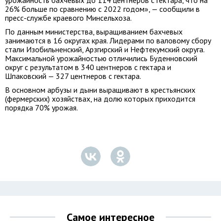
урожайность бахчевых до 114 центнеров с гектара, что на
26% больше по сравнению с 2022 годом», — сообщили в
пресс-службе краевого Минсельхоза.
По данным министерства, выращиванием бахчевых
занимаются в 16 округах края. Лидерами по валовому сбору
стали Изобильненский, Арзгирский и Нефтекумский округа.
Максимальной урожайностью отличились Буденновский
округ с результатом в 340 центнеров с гектара и
Шпаковский — 327 центнеров с гектара.
В основном арбузы и дыни выращивают в крестьянских
(фермерских) хозяйствах, на долю которых приходится
порядка 70% урожая.
Самое интересное