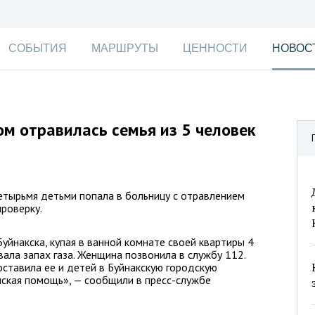
СОБЫТИЯ
МАРШРУТЫ
ЦЕННОСТИ
НОВОС
ом отравилась семья из 5 человек
етырьмя детьми попала в больницу с отравлением
проверку.
уйнакска, купая в ванной комнате своей квартиры 4
ала запах газа. Женщина позвонила в службу 112.
ставила ее и детей в Буйнакскую городскую
нская помощь», — сообщили в пресс-службе