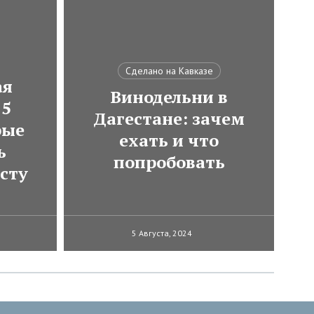
Сделано на Кавказе
ая
Винодельни в
 5
Дагестане: зачем
рые
ехать и что
ь
попробовать
сту
5 Августа, 2024