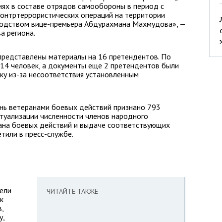
иях в составе отрядов самообороны в период с
 контртеррористических операций на территории
водством вице-премьера Абдурахмана Махмудова», —
а региона.
представлены материалы на 16 претендентов. По
 14 человек, а документы еще 2 претендентов были
ку из-за несоответствия установленным
ень ветеранами боевых действий признано 793
ктуализации численности членов народного
рана боевых действий и выдаче соответствующих
тили в пресс-службе.
ели
ЧИТАЙТЕ ТАКЖЕ
к
,
у,