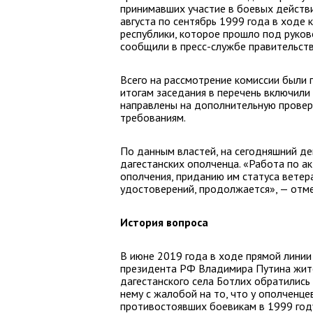
принимавших участие в боевых действ
августа по сентябрь 1999 года в ходе
республики, которое прошло под руко
сообщили в пресс-службе правительств
Всего на рассмотрение комиссии были 
итогам заседания в перечень включили
направлены на дополнительную провер
требованиям.
По данным властей, на сегодняшний д
дагестанских ополченца. «Работа по а
ополчения, приданию им статуса вете
удостоверений, продолжается», — отме
История вопроса
В июне 2019 года в ходе прямой линии
президента РФ Владимира Путина жит
дагестанского села Ботлих обратились 
нему с жалобой на то, что у ополченцев
противостоявших боевикам в 1999 год