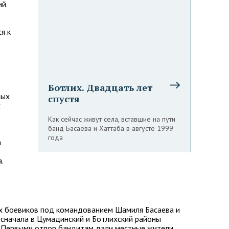
ий
я к
Ботлих. Двадцать лет
ных
спустя
х
Как сейчас живут села, вставшие на пути
банд Басаева и Хаттаба в августе 1999
года
а
.
ых боевиков под командованием Шамиля Басаева и
 сначала в Цумадинский и Ботлихский районы
. Первыми отпор бандитам дали местные жители,