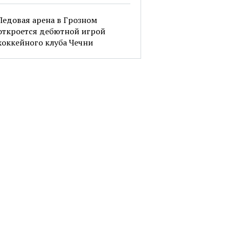
Ледовая арена в Грозном
откроется дебютной игрой
хоккейного клуба Чечни