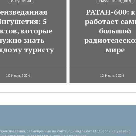
Ингушетия
Научный подход
еизведанная
РАТАН-600: к
нгушетия: 5
работает са
ктов, которые
большой
нужно знать
радиотелеско
ждому туристу
мире
10 Июля, 2024
12 Июля, 2024
 произведения, размещенные на сайте, принадлежат ТАСС, если не указано
ликаций может не совпадать с мнением редакции.