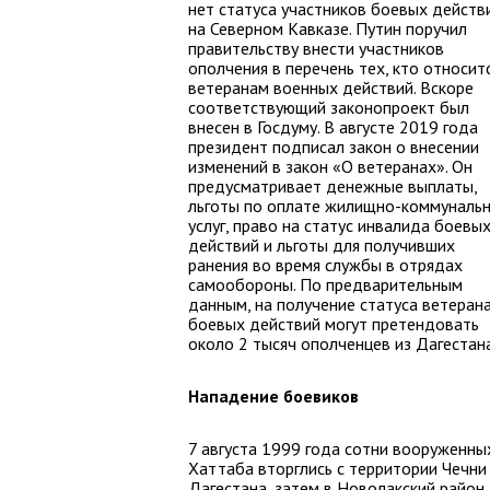
нет статуса участников боевых действ
на Северном Кавказе. Путин поручил
правительству внести участников
ополчения в перечень тех, кто относитс
ветеранам военных действий. Вскоре
соответствующий законопроект был
внесен в Госдуму. В августе 2019 года
президент подписал закон о внесении
изменений в закон «О ветеранах». Он
предусматривает денежные выплаты,
льготы по оплате жилищно-коммуналь
услуг, право на статус инвалида боевы
действий и льготы для получивших
ранения во время службы в отрядах
самообороны. По предварительным
данным, на получение статуса ветеран
боевых действий могут претендовать
около 2 тысяч ополченцев из Дагестана
Нападение боевиков
7 августа 1999 года сотни вооруженн
Хаттаба вторглись с территории Чечни
Дагестана, затем в Новолакский район