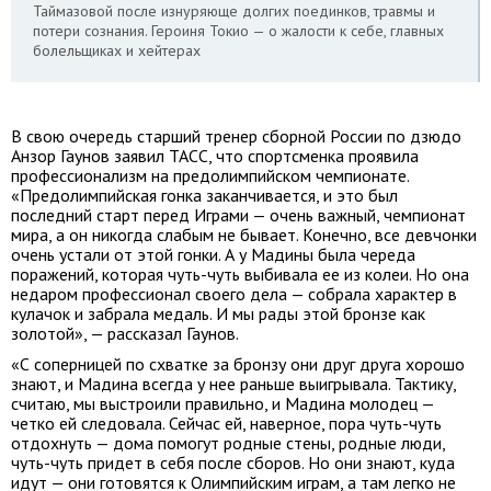
Таймазовой после изнуряюще долгих поединков, травмы и
потери сознания. Героиня Токио — о жалости к себе, главных
болельщиках и хейтерах
В свою очередь старший тренер сборной России по дзюдо
Анзор Гаунов заявил ТАСС, что спортсменка проявила
профессионализм на предолимпийском чемпионате.
«Предолимпийская гонка заканчивается, и это был
последний старт перед Играми — очень важный, чемпионат
мира, а он никогда слабым не бывает. Конечно, все девчонки
очень устали от этой гонки. А у Мадины была череда
поражений, которая чуть-чуть выбивала ее из колеи. Но она
недаром профессионал своего дела — собрала характер в
кулачок и забрала медаль. И мы рады этой бронзе как
золотой», — рассказал Гаунов.
«С соперницей по схватке за бронзу они друг друга хорошо
знают, и Мадина всегда у нее раньше выигрывала. Тактику,
считаю, мы выстроили правильно, и Мадина молодец —
четко ей следовала. Сейчас ей, наверное, пора чуть-чуть
отдохнуть — дома помогут родные стены, родные люди,
чуть-чуть придет в себя после сборов. Но они знают, куда
идут — они готовятся к Олимпийским играм, а там легко не