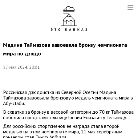
Мадина Таймазова завоевала бронзу чемпионата
мира по дзюдо
Фото:
22 мая 2024, 20:01
Гавриил
Григоров/
ТАСС
Российская дзюдоистка из Северной Осетии Мадина
Таймазова завоевала бронзовую медаль чемпионата мира в
Абу-Даби.
В схватке за бронзу в весовой категории до 70 кг Таймазова
победила представительницу Греции Елизавету Тельциду.
Для российских спортсменов ее награда стала второй
медалью на этом чемпионате мира, 21 мая серебряным
призером стал Тимур Арбузов.