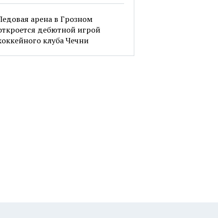
Ледовая арена в Грозном
откроется дебютной игрой
хоккейного клуба Чечни