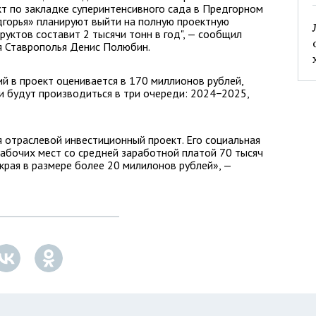
т по закладке суперинтенсивного сада в Предгорном
дгорья» планируют выйти на полную проектную
уктов составит 2 тысячи тонн в год", — сообщил
я Ставрополья Денис Полюбин.
й в проект оценивается в 170 миллионов рублей,
и будут производиться в три очереди: 2024−2025,
я отраслевой инвестиционный проект. Его социальная
абочих мест со средней заработной платой 70 тысяч
края в размере более 20 милилонов рублей», —