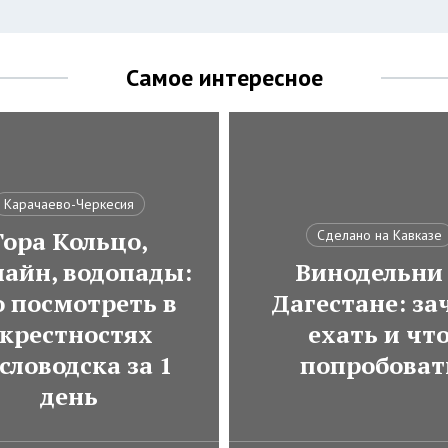
Самое интересное
Карачаево-Черкесия
Гора Кольцо,
Сделано на Кавказе
лайн, водопады:
Винодельни
о посмотреть в
Дагестане: за
крестностях
ехать и чт
словодска за 1
попробоват
день