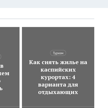
Туризм
Как снять жилье на
 в
каспийских
чем
курортах: 4
о
варианта для
ь
отдыхающих