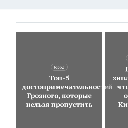
Город
Топ-5
зип
достопримечательностей
чт
Грозного, которые
о
нельзя пропустить
Ки