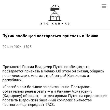
Путин пообещал постараться приехать в Чечню
Фото:
30 мая 2024, 15:25
Александр
Казаков/
ТАСС
Президент России Владимир Путин пообещал, что
постарается приехать в Чечню. Об этом он сказал, общаясь
по видеосвязи с многодетной семьей Халиковых из
республики.
«Спасибо вам большое за приглашение. Постараюсь
обязательно реализовать — я и Рамзану Ахматовичу
[Кадырову] обещал», — отреагировал Путин на предложение
посетить Шаройский башенный комплекс в качестве
частного лица, передает ТАСС.