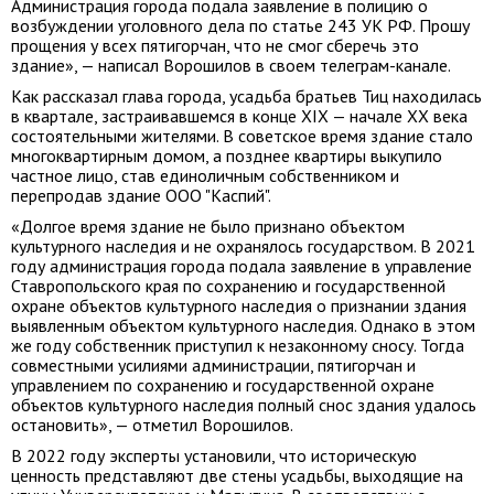
Администрация города подала заявление в полицию о
возбуждении уголовного дела по статье 243 УК РФ. Прошу
прощения у всех пятигорчан, что не смог сберечь это
здание», — написал Ворошилов в своем телеграм-канале.
Как рассказал глава города, усадьба братьев Тиц находилась
в квартале, застраивавшемся в конце XIX — начале XX века
состоятельными жителями. В советское время здание стало
многоквартирным домом, а позднее квартиры выкупило
частное лицо, став единоличным собственником и
перепродав здание ООО "Каспий".
«Долгое время здание не было признано объектом
культурного наследия и не охранялось государством. В 2021
году администрация города подала заявление в управление
Ставропольского края по сохранению и государственной
охране объектов культурного наследия о признании здания
выявленным объектом культурного наследия. Однако в этом
же году собственник приступил к незаконному сносу. Тогда
совместными усилиями администрации, пятигорчан и
управлением по сохранению и государственной охране
объектов культурного наследия полный снос здания удалось
остановить», — отметил Ворошилов.
В 2022 году эксперты установили, что историческую
ценность представляют две стены усадьбы, выходящие на