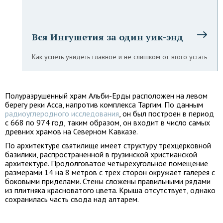
Вся Ингушетия за один уик-энд
Как успеть увидеть главное и не слишком от этого устать
Полуразрушенный храм Альби-Ерды расположен на левом
берегу реки Асса, напротив комплекса Таргим. По данным
радиоуглеродного исследования
, он был построен в период
с 668 по 974 год, таким образом, он входит в число самых
древних храмов на Северном Кавказе.
По архитектуре святилище имеет структуру трехцерковной
базилики, распространенной в грузинской христианской
архитектуре. Продолговатое четырехугольное помещение
размерами 14 на 8 метров с трех сторон окружает галерея с
боковыми приделами. Стены сложены правильными рядами
из плитняка красноватого цвета. Крыша отсутствует, однако
сохранилась часть свода над алтарем.