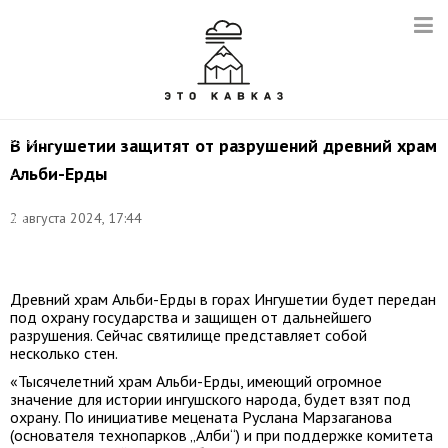
Фото:
Институт
географии
В Ингушетии защитят от разрушений древний храм
РАН,
Альби-Ерды
CC
BY-
SA
2 августа 2024, 17:44
4.0,
Wikimedia
Commons
Древний храм Альби-Ерды в горах Ингушетии будет передан
под охрану государства и защищен от дальнейшего
разрушения. Сейчас святилище представляет собой
несколько стен.
«Тысячелетний храм Альби-Ерды, имеющий огромное
значение для истории ингушского народа, будет взят под
охрану. По инициативе мецената Руслана Марзаганова
(основателя технопарков „Алби“) и при поддержке комитета