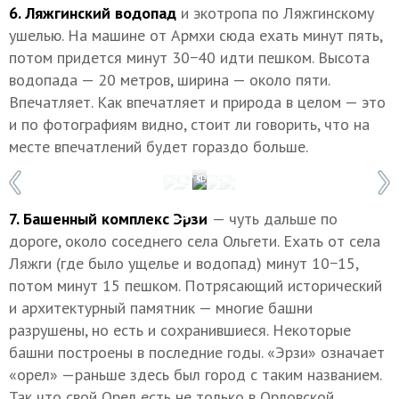
6. Ляжгинский водопад
и экотропа по Ляжгинскому
ушелью. На машине от Армхи сюда ехать минут пять,
потом придется минут 30−40 идти пешком. Высота
водопада — 20 метров, ширина — около пяти.
Впечатляет. Как впечатляет и природа в целом — это
и по фотографиям видно, стоит ли говорить, что на
месте впечатлений будет гораздо больше.
1 / 5
Фото: Тимур Агиров
7. Башенный комплекс Эрзи
— чуть дальше по
дороге, около соседнего села Ольгети. Ехать от села
Ляжги (где было ущелье и водопад) минут 10−15,
потом минут 15 пешком. Потрясающий исторический
и архитектурный памятник — многие башни
разрушены, но есть и сохранившиеся. Некоторые
башни построены в последние годы. «Эрзи» означает
«орел» —раньше здесь был город с таким названием.
Так что свой Орел есть не только в Орловской