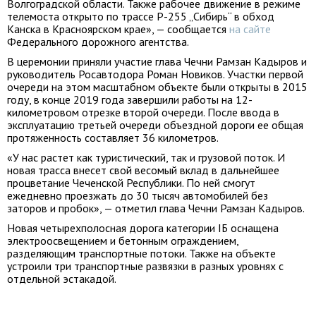
Волгоградской области. Также рабочее движение в режиме
телемоста открыто по трассе Р-255 „Сибирь“ в обход
Канска в Красноярском крае», — сообщается
на сайте
Федерального дорожного агентства.
В церемонии приняли участие глава Чечни Рамзан Кадыров и
руководитель Росавтодора Роман Новиков. Участки первой
очереди на этом масштабном объекте были открыты в 2015
году, в конце 2019 года завершили работы на 12-
километровом отрезке второй очереди. После ввода в
эксплуатацию третьей очереди объездной дороги ее общая
протяженность составляет 36 километров.
«У нас растет как туристический, так и грузовой поток. И
новая трасса внесет свой весомый вклад в дальнейшее
процветание Чеченской Республики. По ней смогут
ежедневно проезжать до 30 тысяч автомобилей без
заторов и пробок», — отметил глава Чечни Рамзан Кадыров.
Новая четырехполосная дорога категории IБ оснащена
электроосвещением и бетонным ограждением,
разделяющим транспортные потоки. Также на объекте
устроили три транспортные развязки в разных уровнях с
отдельной эстакадой.