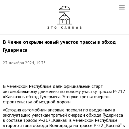
В Чечне открыли новый участок трассы в обход
Гудермеса
Снимок
23 декабря 2024, 19:33
с
видео:
t.me/RKadyrov_95
В Чеченской Республике дали официальный старт
автомобильному движению по новому участку трассы Р-217
«Кавказ» в обход Гудермеса. Это уже третья очередь
строительства объездной дороги.
«Сегодня автомобили впервые поехали по введенным в
эксплуатацию участкам третьей очереди обхода Гудермеса
в составе трассы Р-217 „Кавказ“ в Чеченской Республике,
второго этапа обхода Волгограда на трассе Р-22 „Каспий“ в