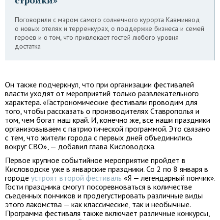
стройки»
Поговорили с мэром самого солнечного курорта Кавминвод
о новых отелях и терренкурах, о поддержке бизнеса и семей
героев и о том, что привлекает гостей любого уровня
достатка
Он также подчеркнул, что при организации фестивалей
власти уходят от мероприятий только развлекательного
характера. «Гастрономические фестивали проводим для
того, чтобы рассказать о производителях Ставрополья и
том, чем богат наш край. И, конечно же, все наши праздники
организовываем с патриотической программой. Это связано
с тем, что жители города с первых дней объединились
вокруг СВО», — добавил глава Кисловодска.
Первое крупное событийное мероприятие пройдет в
Кисловодске уже в январские праздники. Со 2 по 8 января в
городе
устроят второй фестиваль
«Я — легендарный пончик».
Гости праздника смогут посоревноваться в количестве
съеденных пончиков и продегустировать различные виды
этого лакомства — как классические, так и необычные.
Программа фестиваля также включает различные конкурсы,