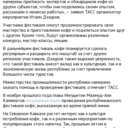
намерены пригласить экспертов и обжарщиков кофе из
других субъектов, чтобы они поделились своим опытом,
рассказали о нюансах работы», — заявил ТАСС организатор
мероприятия Итали Дзауров.
Участники фестиваля смогут продемонстрировать свое
мастерство в приготовлении кофе и поделиться опытом друг
с другом. Кроме того, будут организованы различные
конкурсы, мастер-классы, лекции.
В дальнейшем фестиваль кофе планируется сделать
регулярным и расширить его масштаб за счет других
регионов-участников. Дзауров также выразил уверенность,
что такой фестиваль внесет вклад как в культурную, так и в
экономическую жизнь республики за счет привлечения
большого числа туристов.
Министерство промышленности республики намерено
оказать помощь в проведении фестиваля, отмечает ТАСС.
В ноябре прошлого года глава Ингушетии Махмуд-Али
Калиматов
поддержал идею
проведения республиканского
фестиваля кофе, высказанную во время прямой линии.
На Северном Кавказе растет интерес как к культуре
потребления кофе, так и к различным мероприятиям по
популяризации этого напитка. Так, прошлым летом в